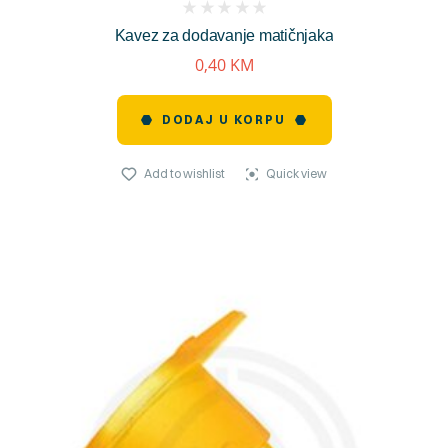
(
Kavez za dodavanje matičnjaka
reviews)
0,40
KM
DODAJ U KORPU
Add to wishlist
Quick view