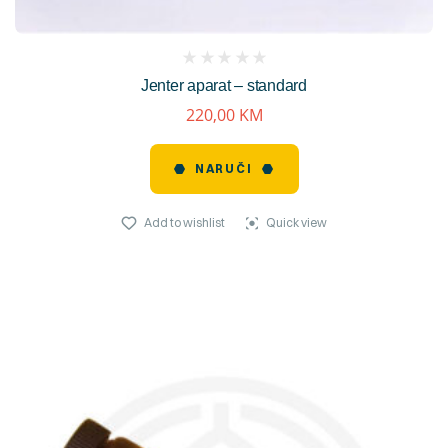
(
Jenter aparat – standard
reviews)
220,00
KM
NARUČI
Add to wishlist
Quick view