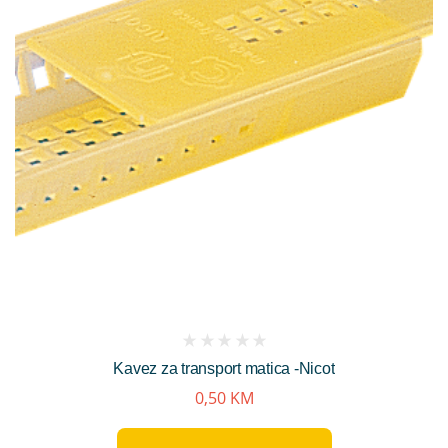
(
Kavez za transport matica -Nicot
reviews)
0,50
KM