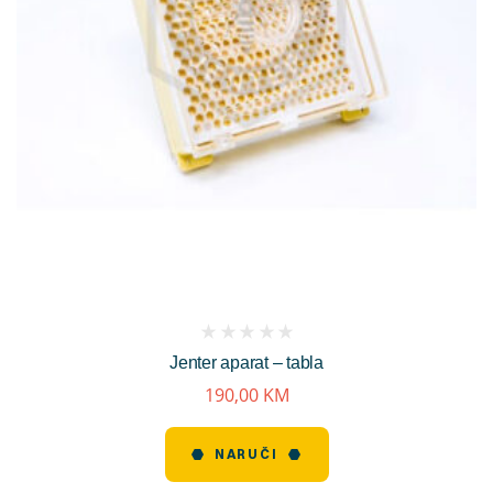
(
Jenter aparat – tabla
reviews)
190,00
KM
NARUČI