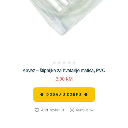
(
Kavez – štipaljka za hvatanje matica, PVC
reviews)
3,00
KM
DODAJ U KORPU
Add to wishlist
Quick view