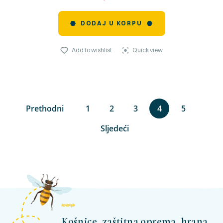
DODAJ U KORPU
Add to wishlist
Quick view
Prethodni
1
2
3
4
5
Sljedeći
kosnicashop.ba
Košnice, zaštitna oprema, hrana