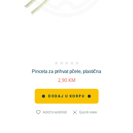
(
Pinceta za prihvat pčele, plastična
reviews)
2,90
KM
DODAJ U KORPU
Add to wishlist
Quick view