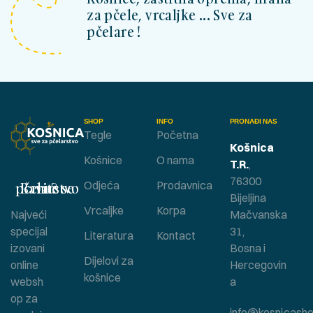
za pčele, vrcaljke ... Sve za
pčelare !
SHOP
INFO
PRONAĐI NAS
Tegle
Početna
Košnica
Košnice
O nama
T.R.
,
76300
Bavite se pčelarstvom ?
Odjeća
Prodavnica
Bijeljina
Vrcaljke
Korpa
Najveći
Mačvanska
specijal
31,
Literatura
Kontact
izovani
Bosna i
Dijelovi za
online
Hercegovin
košnice
websh
a
op za
info@kosnicasho