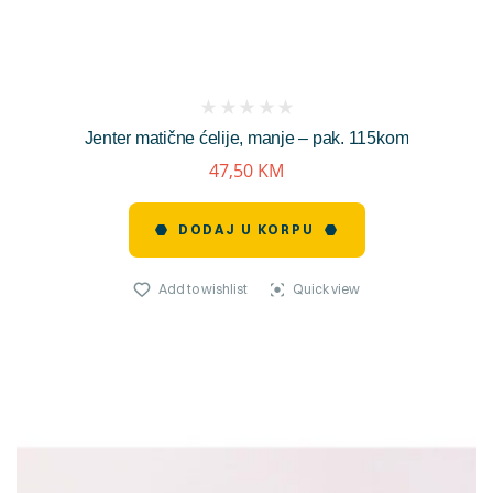
(
Jenter matične ćelije, manje – pak. 115kom
reviews)
47,50
KM
DODAJ U KORPU
Add to wishlist
Quick view