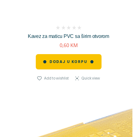
(
Kavez za maticu PVC sa širim otvorom
reviews)
0,60
KM
DODAJ U KORPU
Add to wishlist
Quick view