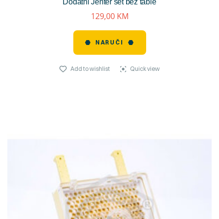
Dodatni Jenter set bez table
reviews)
129,00
KM
NARUČI
Add to wishlist
Quick view