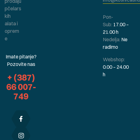
prodaju
pčelars
kih
Pon-
alata i
Sub:
17.00 –
oprem
21.00 h
e
Nedelja:
Ne
radimo
Imate pitanje?
Webshop:
Pozovite nas
0.00 – 24.00
h
+ (387)
66 007-
749