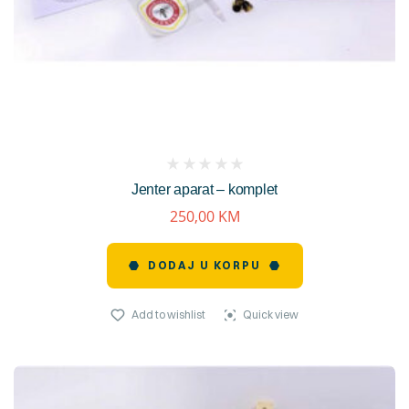
(
Jenter aparat – komplet
reviews)
250,00
KM
DODAJ U KORPU
Add to wishlist
Quick view