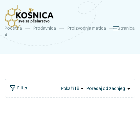
Početna
Prodavnica
Proizvodnja matica
Stranica
4
Filter
Pokaži