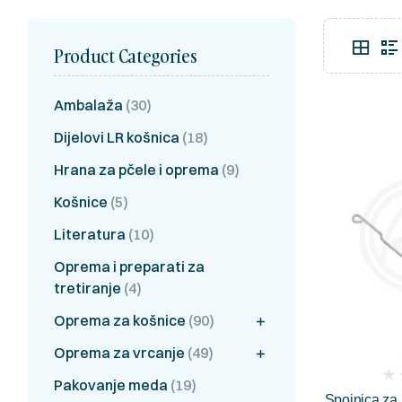
Product Categories
Ambalaža
(30)
Dijelovi LR košnica
(18)
Hrana za pčele i oprema
(9)
Košnice
(5)
Literatura
(10)
Oprema i preparati za
tretiranje
(4)
Oprema za košnice
(90)
Oprema za vrcanje
(49)
(
Pakovanje meda
(19)
Spojnica za 
rev