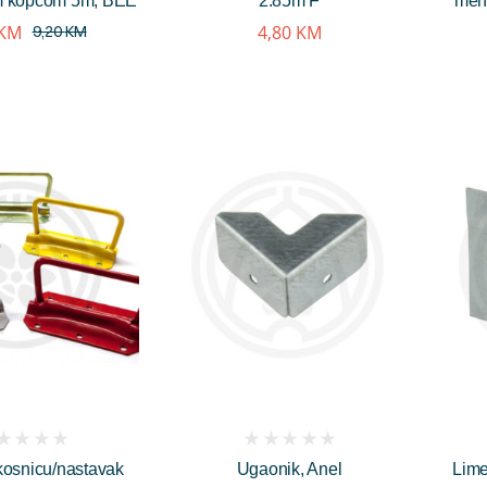
m kopčom 5m, BEE
2.85m F
meh
KM
4,80
KM
9,20
KM
(
kosnicu/nastavak
Ugaonik, Anel
Lime
iews)
reviews)