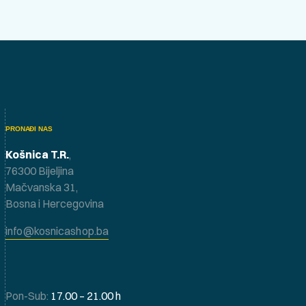
PRONAĐI NAS
Košnica T.R.
,
76300 Bijeljina
Mačvanska 31,
Bosna i Hercegovina
info@kosnicashop.ba
Pon-Sub:
17.00 – 21.00 h