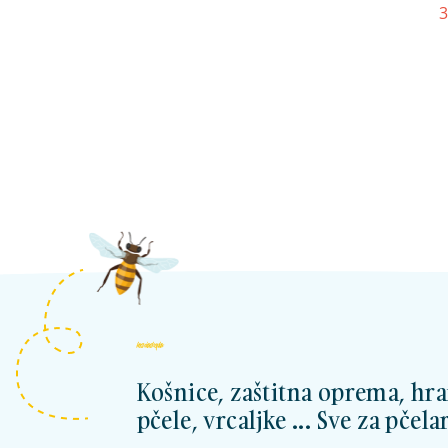
3
kosnicashop.ba
Košnice, zaštitna oprema, hra
pčele, vrcaljke ... Sve za pčelar