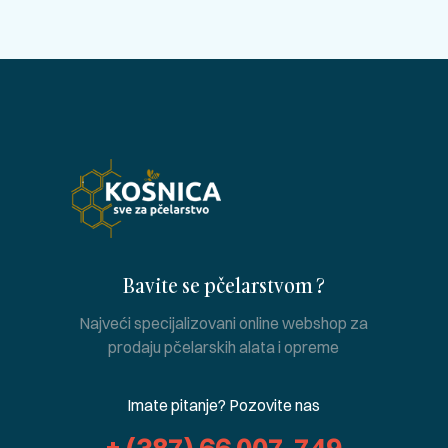
Bavite se pčelarstvom ?
Najveći specijalizovani online webshop za
prodaju pčelarskih alata i opreme
Imate pitanje? Pozovite nas
+ (387) 66 007-749