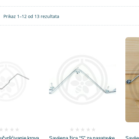
Prikaz 1–12 od 13 rezultata
(
učvršćivanje krova
Savijena žica “S” za nasatavke,
Savije
iews)
reviews)