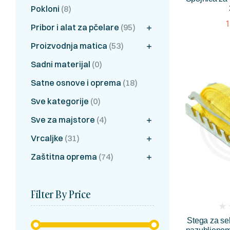
Pokloni
(8)
1
Pribor i alat za pčelare
(95)
Proizvodnja matica
(53)
Sadni materijal
(0)
Satne osnove i oprema
(18)
Sve kategorije
(0)
Sve za majstore
(4)
Vrcaljke
(31)
Zaštitna oprema
(74)
Filter By Price
(
Stega za se
rev