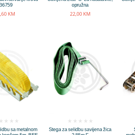
36759
opružna
,60
KM
22,00
KM
(
lidbu sa metalnom
Stega za selidbu savijena žica
iews)
reviews)