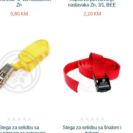
5.00
od 5
Zn
nastavaka Zn, 3/1, BEE
0,80
KM
2,20
KM
(
(
Stega za selidbu sa
Stega za selidbu sa šnalom i
reviews)
reviews)