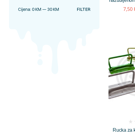
nazubljeno
7,50
Cijena:
0 KM
—
30 KM
FILTER
(
Rucka za 
rev