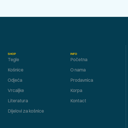
SHOP
INFO
Tegle
Početna
Košnice
O nama
Odjeća
Prodavnica
Vrcaljke
Korpa
Literatura
Kontact
Dijelovi za košnice