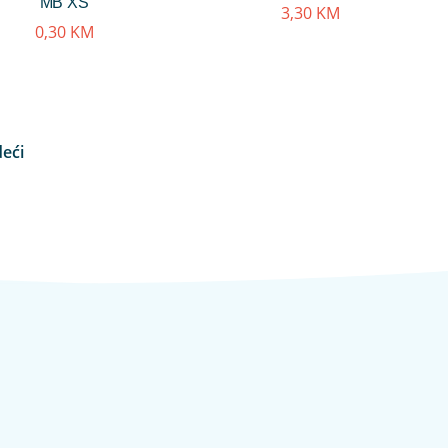
MB XS
3,30
KM
0,30
KM
deći