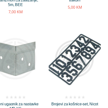
anizmom za zatezanje,
trakom
5m, BEE
5,00
KM
7,00
KM
(
(
ni ugaonik za nastavke
Brojevi za košnice-set, Nicot
reviews)
reviews)