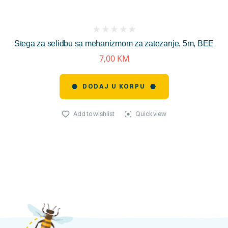
(
Stega za selidbu sa mehanizmom za zatezanje, 5m, BEE
reviews)
7,00
KM
DODAJ U KORPU
Add to wishlist
Quick view