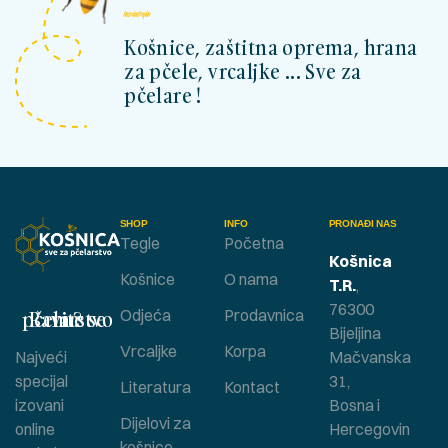
kosnicashop.ba
Košnice, zaštitna oprema, hrana
za pčele, vrcaljke ... Sve za
pčelare !
SHOP
INFO
PRONAĐI NAS
Tegle
Početna
Košnica
Košnice
O nama
T.R.
,
76300
Bavite se pčelarstvom ?
Odjeća
Prodavnica
Bijeljina
Vrcaljke
Korpa
Najveći
Mačvanska
specijal
31,
Literatura
Kontact
izovani
Bosna i
Dijelovi za
online
Hercegovin
košnice