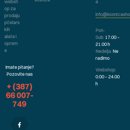
websh
a
op za
info@kosnicasho
prodaju
pčelars
kih
Pon-
alata i
Sub:
17.00 –
oprem
21.00 h
e
Nedelja:
Ne
radimo
Imate pitanje?
Webshop:
Pozovite nas
0.00 – 24.00
h
+ (387)
66 007-
749