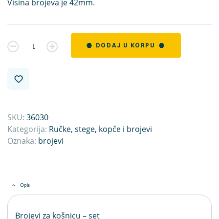
Visina brojeva je 42mm.
Kvantitet
DODAJ U KORPU
SKU:
36030
Kategorija:
Ručke, stege, kopče i brojevi
Oznaka:
brojevi
Opis
Brojevi za košnicu – set