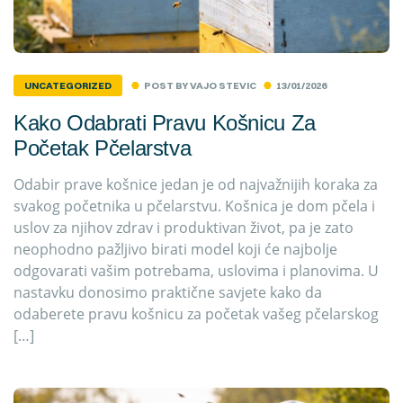
POST BY
VAJO STEVIC
13/01/2026
UNCATEGORIZED
Kako Odabrati Pravu Košnicu Za
Početak Pčelarstva
Odabir prave košnice jedan je od najvažnijih koraka za
svakog početnika u pčelarstvu. Košnica je dom pčela i
uslov za njihov zdrav i produktivan život, pa je zato
neophodno pažljivo birati model koji će najbolje
odgovarati vašim potrebama, uslovima i planovima. U
nastavku donosimo praktične savjete kako da
odaberete pravu košnicu za početak vašeg pčelarskog
[…]