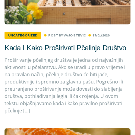
POST BY
VAJO STEVIC
17/01/2026
UNCATEGORIZED
Kada I Kako Proširivati Pčelinje Društvo
Proširivanje pčelinjeg društva je jedna od najvažnijih
aktivnosti u pčelarstvu. Ako se uradi u pravo vrijeme i
na pravilan način, pčelinje društvo će biti jače,
produktivnije i spremno za glavnu pašu. Pogrešno ili
preuranjeno proširivanje može dovesti do slabljenja
društva, pothlađivanja legla ili čak rojenja. U ovom
tekstu objašnjavamo kada i kako pravilno proširivati
pčelinje […]