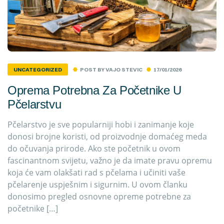
POST BY
VAJO STEVIC
17/01/2026
UNCATEGORIZED
Oprema Potrebna Za Početnike U
Pčelarstvu
Pčelarstvo je sve popularniji hobi i zanimanje koje
donosi brojne koristi, od proizvodnje domaćeg meda
do očuvanja prirode. Ako ste početnik u ovom
fascinantnom svijetu, važno je da imate pravu opremu
koja će vam olakšati rad s pčelama i učiniti vaše
pčelarenje uspješnim i sigurnim. U ovom članku
donosimo pregled osnovne opreme potrebne za
početnike […]