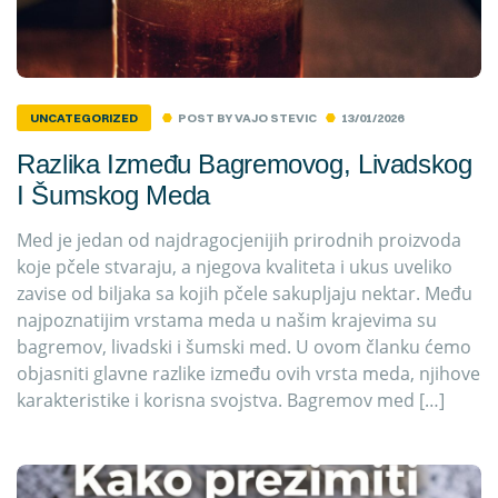
POST BY
VAJO STEVIC
13/01/2026
UNCATEGORIZED
Razlika Između Bagremovog, Livadskog
I Šumskog Meda
Med je jedan od najdragocjenijih prirodnih proizvoda
koje pčele stvaraju, a njegova kvaliteta i ukus uveliko
zavise od biljaka sa kojih pčele sakupljaju nektar. Među
najpoznatijim vrstama meda u našim krajevima su
bagremov, livadski i šumski med. U ovom članku ćemo
objasniti glavne razlike između ovih vrsta meda, njihove
karakteristike i korisna svojstva. Bagremov med […]