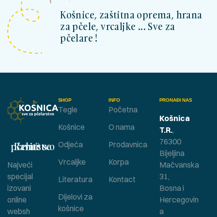
Košnice, zaštitna oprema, hrana
za pčele, vrcaljke ... Sve za
pčelare !
SHOP
INFO
PRONAĐI NAS
Tegle
Početna
Košnica
Košnice
O nama
T.R.
,
76300
Bavite se pčelarstvom ?
Odjeća
Prodavnica
Bijeljina
Vrcaljke
Korpa
Najveći
Mačvanska
specijal
31,
Literatura
Kontact
izovani
Bosna i
Dijelovi za
online
Hercegovin
košnice
websh
a