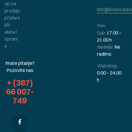
op za
info@kosnicasho
prodaju
pčelars
kih
Pon-
alata i
Sub:
17.00 –
oprem
21.00 h
e
Nedelja:
Ne
radimo
Imate pitanje?
Webshop:
Pozovite nas
0.00 – 24.00
h
+ (387)
66 007-
749