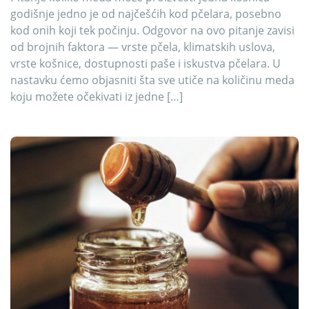
godišnje jedno je od najčešćih kod pčelara, posebno
kod onih koji tek počinju. Odgovor na ovo pitanje zavisi
od brojnih faktora — vrste pčela, klimatskih uslova,
vrste košnice, dostupnosti paše i iskustva pčelara. U
nastavku ćemo objasniti šta sve utiče na količinu meda
koju možete očekivati iz jedne […]