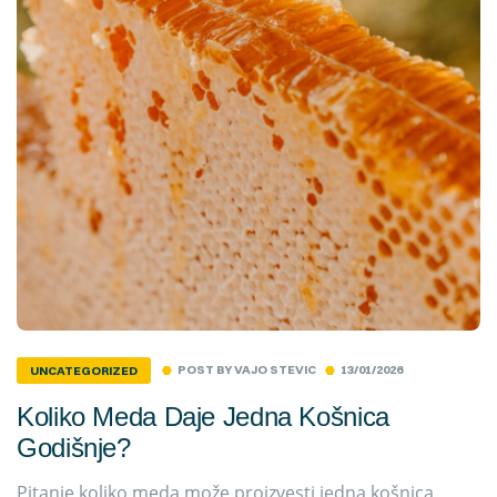
POST BY
VAJO STEVIC
13/01/2026
UNCATEGORIZED
Koliko Meda Daje Jedna Košnica
Godišnje?
Pitanje koliko meda može proizvesti jedna košnica