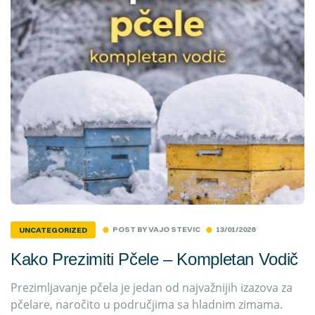
POST BY
VAJO STEVIC
13/01/2026
UNCATEGORIZED
Kako Prezimiti Pčele – Kompletan Vodič
Prezimljavanje pčela je jedan od najvažnijih izazova za
pčelare, naročito u područjima sa hladnim zimama.