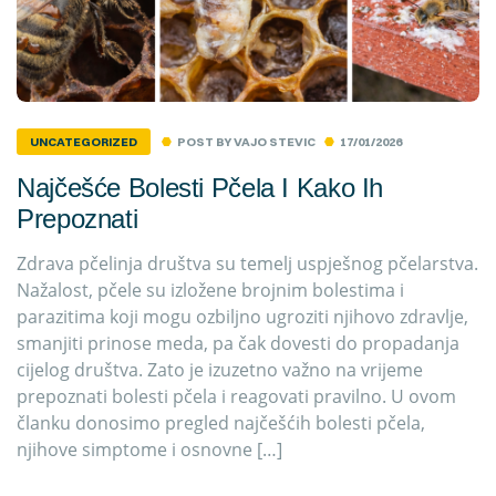
POST BY
VAJO STEVIC
17/01/2026
UNCATEGORIZED
Najčešće Bolesti Pčela I Kako Ih
Prepoznati
Zdrava pčelinja društva su temelj uspješnog pčelarstva.
Nažalost, pčele su izložene brojnim bolestima i
parazitima koji mogu ozbiljno ugroziti njihovo zdravlje,
smanjiti prinose meda, pa čak dovesti do propadanja
cijelog društva. Zato je izuzetno važno na vrijeme
prepoznati bolesti pčela i reagovati pravilno. U ovom
članku donosimo pregled najčešćih bolesti pčela,
njihove simptome i osnovne […]