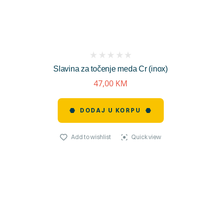
(
Slavina za točenje meda Cr (inox)
reviews)
47,00
KM
DODAJ U KORPU
Add to wishlist
Quick view