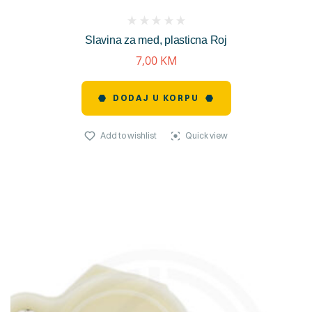
(
Slavina za med, plasticna Roj
reviews)
7,00
KM
DODAJ U KORPU
Add to wishlist
Quick view