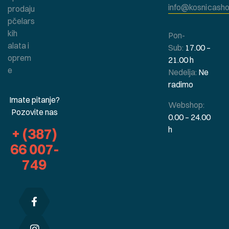
info@kosnicasho
prodaju
pčelars
kih
Pon-
alata i
Sub:
17.00 –
oprem
21.00 h
e
Nedelja:
Ne
radimo
Imate pitanje?
Webshop:
Pozovite nas
0.00 – 24.00
h
+ (387)
66 007-
749