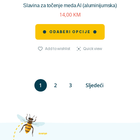
Slavina za točenje meda Al (aluminijumska)
reviews)
14,00
KM
ODABERI OPCIJE
Add to wishlist
Quick view
1
2
3
Sljedeći
kosnicashop.ba