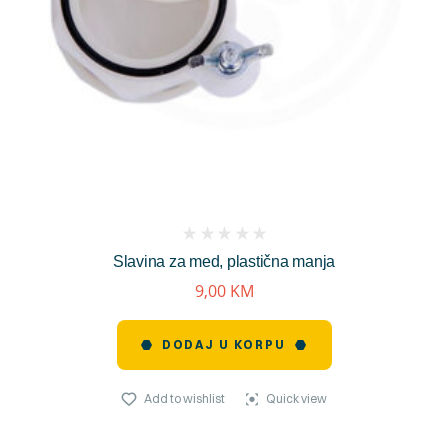
(
Slavina za med, plastična manja
reviews)
9,00
KM
DODAJ U KORPU
Add to wishlist
Quick view