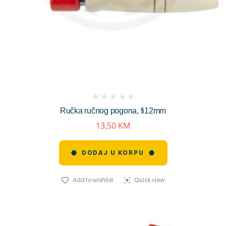
(
Ručka ručnog pogona, fi12mm
reviews)
13,50
KM
DODAJ U KORPU
Add to wishlist
Quick view