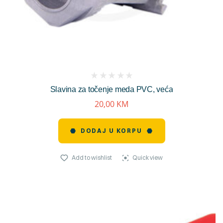
(
Slavina za točenje meda PVC, veća
reviews)
20,00
KM
DODAJ U KORPU
Add to wishlist
Quick view