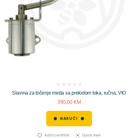
(
Slavina za točenje meda sa prekidom toka, ručna, VIO
reviews)
390,00
KM
NARUČI
Add to wishlist
Quick view