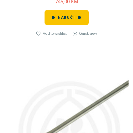
745,00
KM
NARUČI
Add to wishlist
Quick view