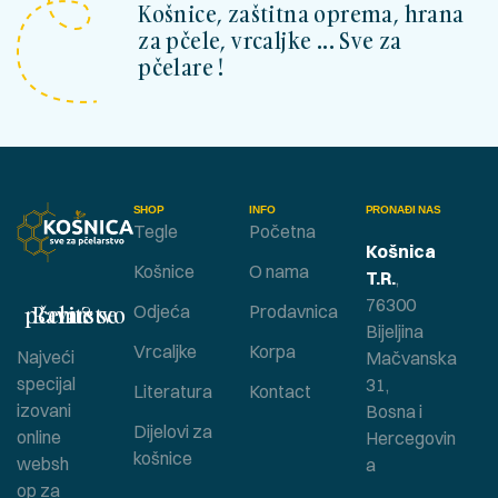
Košnice, zaštitna oprema, hrana
za pčele, vrcaljke ... Sve za
pčelare !
SHOP
INFO
PRONAĐI NAS
Tegle
Početna
Košnica
Košnice
O nama
T.R.
,
76300
Bavite se pčelarstvom ?
Odjeća
Prodavnica
Bijeljina
Vrcaljke
Korpa
Najveći
Mačvanska
specijal
31,
Literatura
Kontact
izovani
Bosna i
Dijelovi za
online
Hercegovin
košnice
websh
a
op za