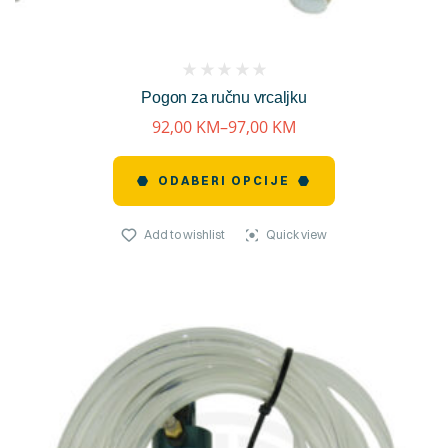
(
Pogon za ručnu vrcaljku
reviews)
92,00
KM
–
97,00
KM
ODABERI OPCIJE
Add to wishlist
Quick view