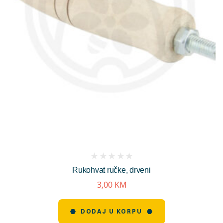
(
Rukohvat ručke, drveni
reviews)
3,00
KM
DODAJ U KORPU