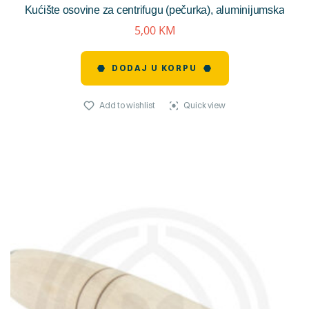
Kućište osovine za centrifugu (pečurka), aluminijumska
reviews)
5,00
KM
DODAJ U KORPU
Add to wishlist
Quick view