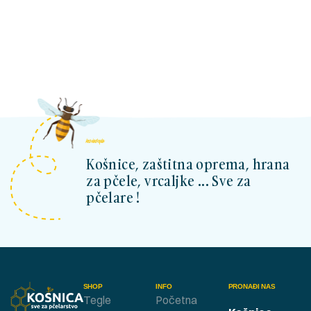
kosnicashop.ba
Košnice, zaštitna oprema, hrana
za pčele, vrcaljke ... Sve za
pčelare !
SHOP
INFO
PRONAĐI NAS
Tegle
Početna