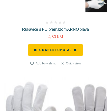
(
Rukavice s PU premazom ARNO plava
reviews)
4,50
KM
ODABERI OPCIJE
Add to wishlist
Quick view