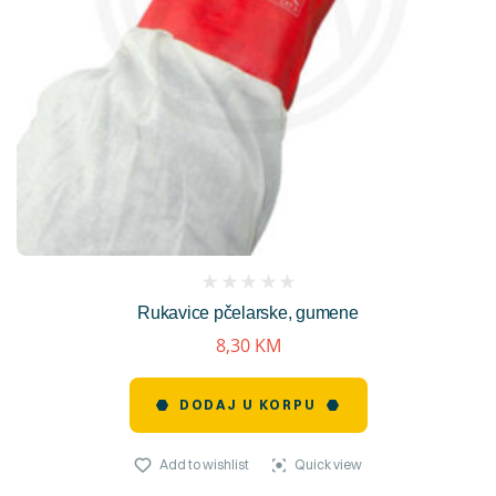
(
Rukavice pčelarske, gumene
reviews)
8,30
KM
DODAJ U KORPU
Add to wishlist
Quick view