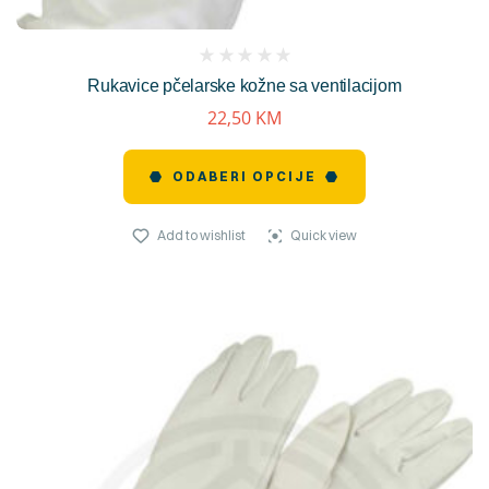
(
Rukavice pčelarske kožne sa ventilacijom
reviews)
22,50
KM
ODABERI OPCIJE
Add to wishlist
Quick view