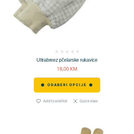
(
Ultrabreez pčelarske rukavice
reviews)
18,00
KM
ODABERI OPCIJE
Add to wishlist
Quick view