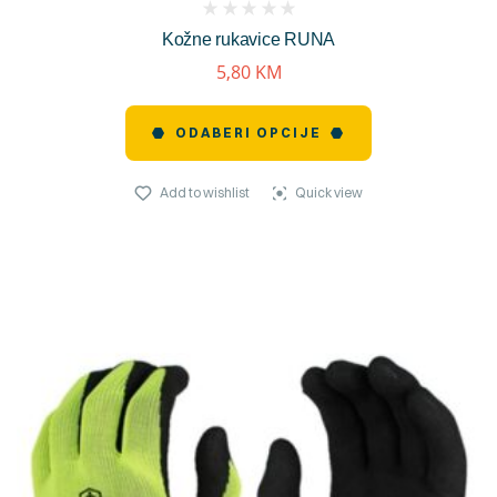
(
Kožne rukavice RUNA
reviews)
5,80
KM
ODABERI OPCIJE
Add to wishlist
Quick view