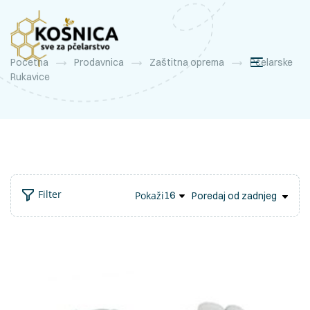
Početna
Prodavnica
Zaštitna oprema
Pčelarske
Rukavice
Filter
Pokaži