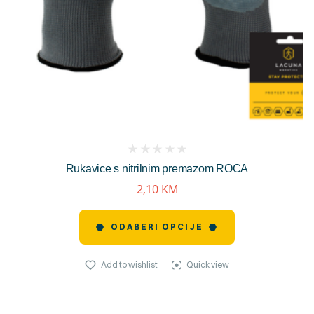
(
Rukavice s nitrilnim premazom ROCA
reviews)
2,10
KM
ODABERI OPCIJE
Add to wishlist
Quick view