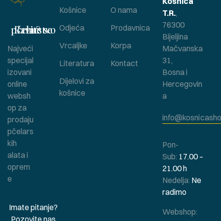
Košnica
Košnice
O nama
T.R.
,
76300
Bavite se pčelarstvom ?
Odjeća
Prodavnica
Bijeljina
Vrcaljke
Korpa
Najveći
Mačvanska
specijal
31,
Literatura
Kontact
izovani
Bosna i
Dijelovi za
online
Hercegovin
košnice
websh
a
op za
info@kosnicasho
prodaju
pčelars
kih
Pon-
alata i
Sub:
17.00 –
oprem
21.00 h
e
Nedelja:
Ne
radimo
Imate pitanje?
Webshop:
Pozovite nas