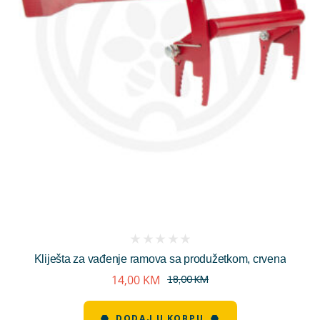
(
Kliješta za vađenje ramova sa produžetkom, crvena
reviews)
14,00
KM
18,00
KM
DODAJ U KORPU