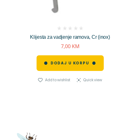
(
Klijesta za vadjenje ramova, Cr (inox)
reviews)
7,00
KM
DODAJ U KORPU
Add to wishlist
Quick view