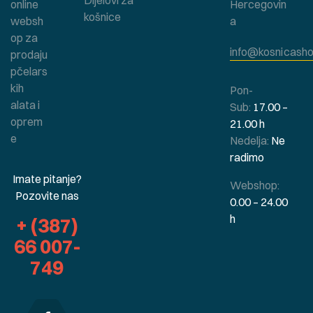
Dijelovi za
online
Hercegovin
košnice
websh
a
op za
info@kosnicasho
prodaju
pčelars
kih
Pon-
alata i
Sub:
17.00 –
oprem
21.00 h
e
Nedelja:
Ne
radimo
Imate pitanje?
Webshop:
Pozovite nas
0.00 – 24.00
h
+ (387)
66 007-
749