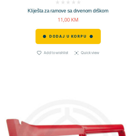
(
Kliješta za ramove sa drvenom drškom
reviews)
11,00
KM
DODAJ U KORPU
Add to wishlist
Quick view