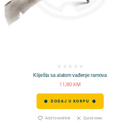
(
Kliješta sa alatom vađenje ramova
reviews)
11,80
KM
DODAJ U KORPU
Add to wishlist
Quick view