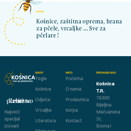
kosnicashop.ba
Košnice, zaštitna oprema, hrana
za pčele, vrcaljke ... Sve za
pčelare !
SHOP
INFO
PRONAĐI NAS
Tegle
Početna
Košnica
Košnice
O nama
T.R.
,
76300
Bavite se pčelarstvom ?
Odjeća
Prodavnica
Bijeljina
Vrcaljke
Korpa
Najveći
Mačvanska
specijal
31,
Literatura
Kontact
izovani
Bosna i