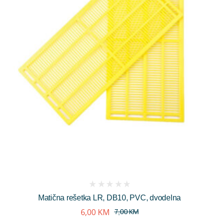
(
Matična rešetka LR, DB10, PVC, dvodelna
reviews)
6,00
KM
7,00
KM