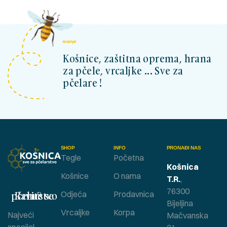
kosnicashop.ba
Košnice, zaštitna oprema, hrana
za pčele, vrcaljke ... Sve za
pčelare !
SHOP
INFO
PRONAĐI NAS
Tegle
Početna
Košnica
Košnice
O nama
T.R.
,
76300
Bavite se pčelarstvom ?
Odjeća
Prodavnica
Bijeljina
Vrcaljke
Korpa
Najveći
Mačvanska