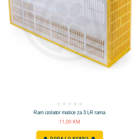
(
Ram izolator matice za 3 LR rama
reviews)
11,00
KM
DODAJ U KORPU