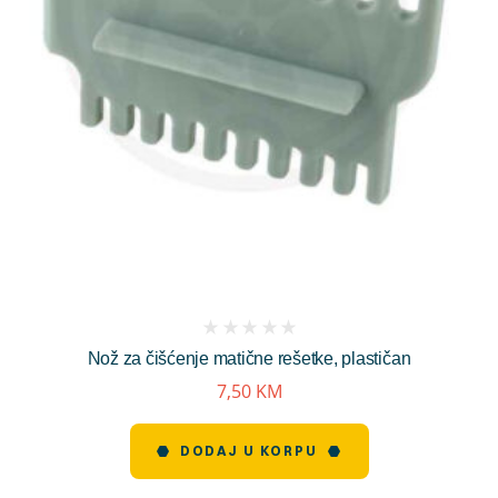
(
Nož za čišćenje matične rešetke, plastičan
reviews)
7,50
KM
DODAJ U KORPU