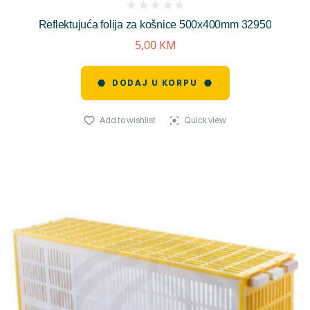
(
Reflektujuća folija za košnice 500x400mm 32950
reviews)
5,00
KM
DODAJ U KORPU
Add to wishlist
Quick view