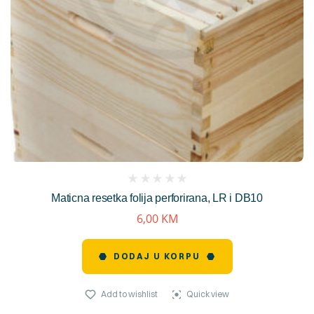
(
Maticna resetka folija perforirana, LR i DB10
reviews)
6,00
KM
DODAJ U KORPU
Add to wishlist
Quick view