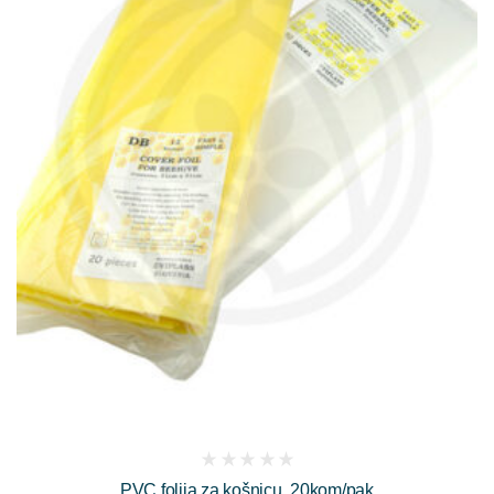
(
PVC folija za košnicu, 20kom/pak
reviews)