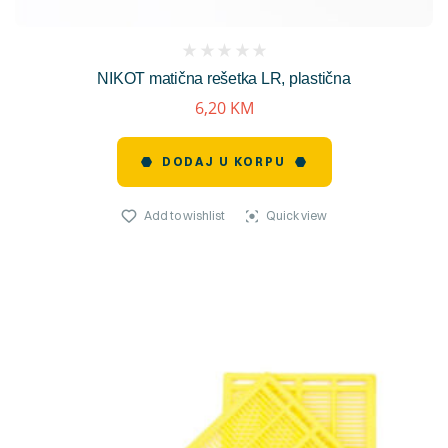
(
NIKOT matična rešetka LR, plastična
reviews)
6,20
KM
DODAJ U KORPU
Add to wishlist
Quick view