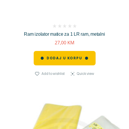
(
Ram izolator matice za 1 LR ram, metalni
reviews)
27,00
KM
DODAJ U KORPU
Add to wishlist
Quick view