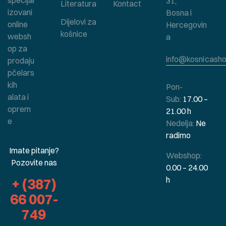
specijal
31,
Literatura
Kontact
izovani
Bosna i
Dijelovi za
online
Hercegovin
košnice
websh
a
op za
info@kosnicasho
prodaju
pčelars
kih
Pon-
alata i
Sub:
17.00 –
oprem
21.00 h
e
Nedelja:
Ne
radimo
Imate pitanje?
Webshop:
Pozovite nas
0.00 – 24.00
h
+ (387)
66 007-
749