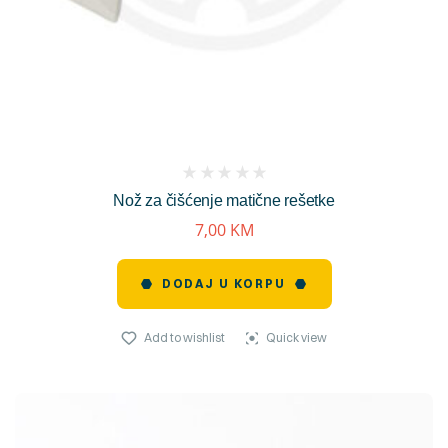
(
Nož za čišćenje matične rešetke
reviews)
7,00
KM
DODAJ U KORPU
Add to wishlist
Quick view