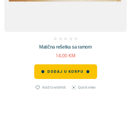
(
Matična rešetka sa ramom
reviews)
14,00
KM
DODAJ U KORPU
Add to wishlist
Quick view