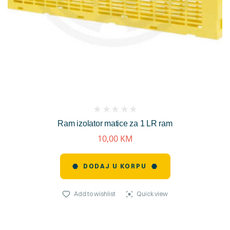
(
Ram izolator matice za 1 LR ram
reviews)
10,00
KM
DODAJ U KORPU
Add to wishlist
Quick view