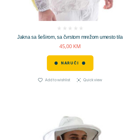
(
Jakna sa šeširom, sa čvrstom mrežom umesto tila
reviews)
45,00
KM
NARUČI
Add to wishlist
Quick view