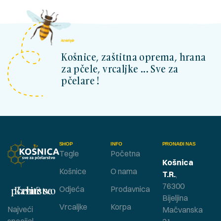
kosnicashop.ba
Košnice, zaštitna oprema, hrana
za pčele, vrcaljke ... Sve za
pčelare !
SHOP
INFO
PRONAĐI NAS
Tegle
Početna
Košnica
Košnice
O nama
T.R.
,
76300
Bavite se pčelarstvom ?
Odjeća
Prodavnica
Bijeljina
Vrcaljke
Korpa
Najveći
Mačvanska