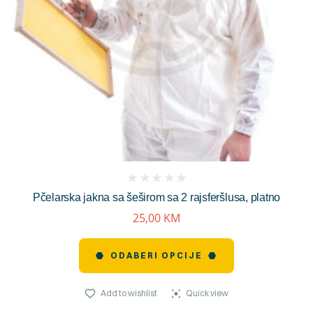
(
Pčelarska jakna sa šeširom sa 2 rajsferšlusa, platno
reviews)
25,00
KM
ODABERI OPCIJE
Add to wishlist
Quick view