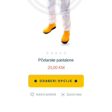
(
Pčelarske pantalone
reviews)
20,00
KM
ODABERI OPCIJE
Add to wishlist
Quick view