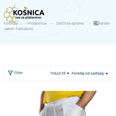
Početna
Prodavnica
Zaštitna oprema
Pčelarske
Jakne I Pantalone
Filter
Pokaži