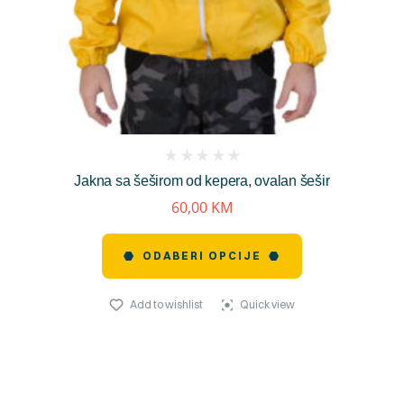
(
Jakna sa šeširom od kepera, ovalan šešir
reviews)
60,00
KM
ODABERI OPCIJE
Add to wishlist
Quick view