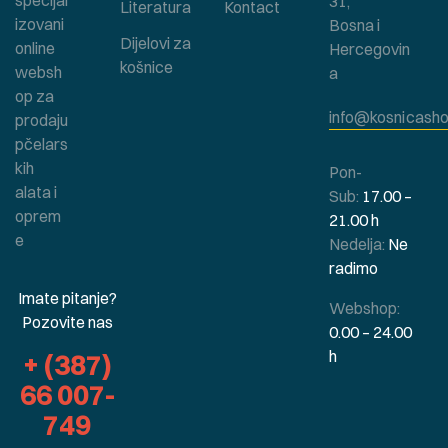
specijal
31,
Literatura
Kontact
izovani
Bosna i
Dijelovi za
online
Hercegovin
košnice
websh
a
op za
info@kosnicasho
prodaju
pčelars
kih
Pon-
alata i
Sub:
17.00 –
oprem
21.00 h
e
Nedelja:
Ne
radimo
Imate pitanje?
Webshop:
Pozovite nas
0.00 – 24.00
h
+ (387)
66 007-
749