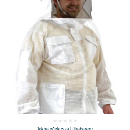
(
Jakna pčelarska Ultrabareez
reviews)