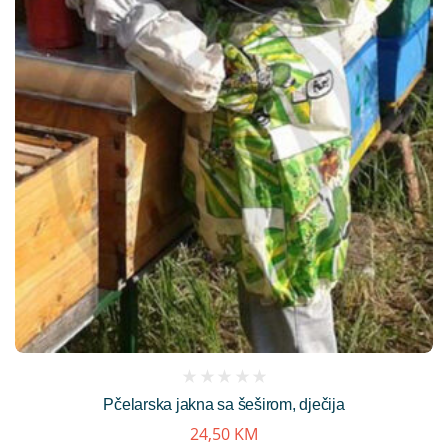
(
Pčelarska jakna sa šeširom, dječija
reviews)
24,50
KM