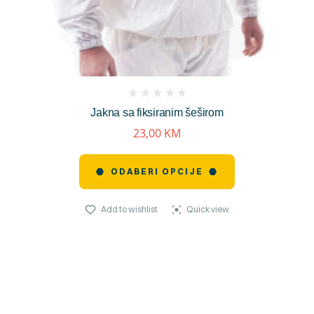
(
Jakna sa fiksiranim šeširom
reviews)
23,00
KM
ODABERI OPCIJE
Add to wishlist
Quick view