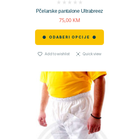
(
Pčelarske pantalone Ultrabreez
reviews)
75,00
KM
ODABERI OPCIJE
Add to wishlist
Quick view