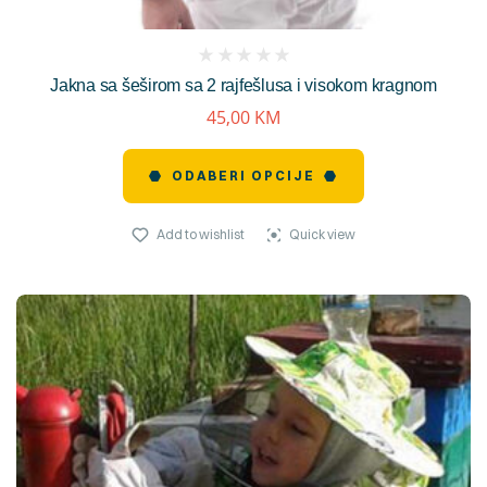
(
Jakna sa šeširom sa 2 rajfešlusa i visokom kragnom
reviews)
45,00
KM
ODABERI OPCIJE
Add to wishlist
Quick view