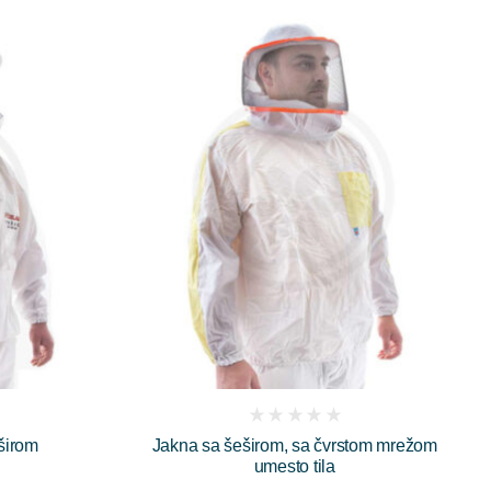
(
širom
Jakna sa šeširom, sa čvrstom mrežom
reviews)
umesto tila