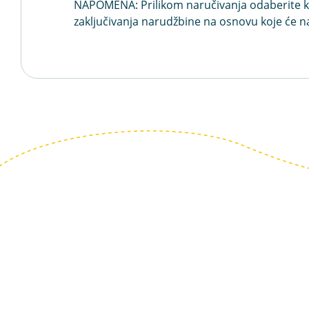
NAPOMENA: Prilikom naručivanja odaberite koju 
zaključivanja narudžbine na osnovu koje će na