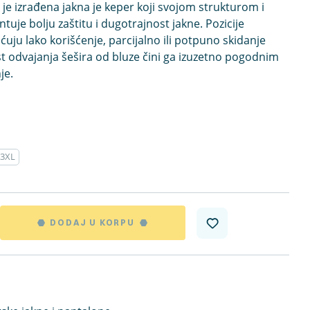
 je izrađena jakna je keper koji svojom strukturom i
uje bolju zaštitu i dugotrajnost jakne. Pozicije
uju lako korišćenje, parcijalno ili potpuno skidanje
t odvajanja šešira od bluze čini ga izuzetno pogodnim
je.
3XL
DODAJ U KORPU