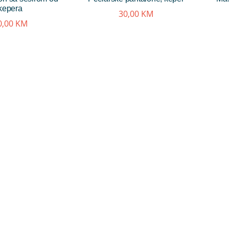
kepera
30,00
KM
0,00
KM