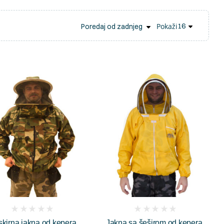
Pokaži
(
(
kirna jakna od kepera
Jakna sa šeširom od kepera,
reviews)
reviews)