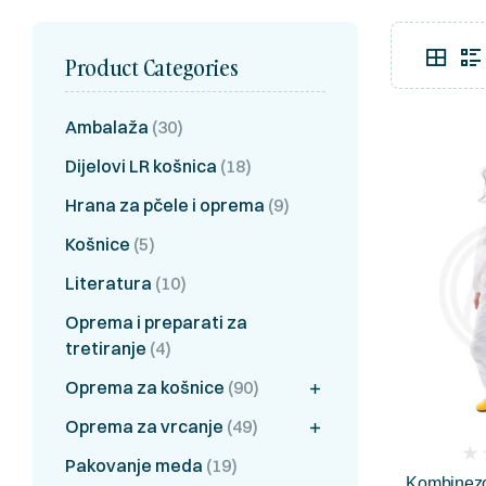
Product Categories
Ambalaža
(30)
Dijelovi LR košnica
(18)
Hrana za pčele i oprema
(9)
Košnice
(5)
Literatura
(10)
Oprema i preparati za
tretiranje
(4)
Oprema za košnice
(90)
Oprema za vrcanje
(49)
(
Pakovanje meda
(19)
Kombinezo
rev