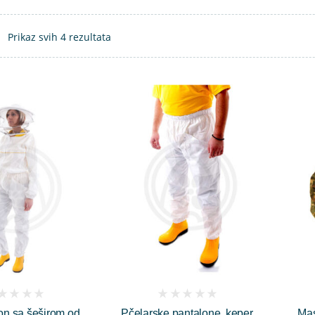
Prikaz svih 4 rezultata
(
n sa šeširom od
Pčelarske pantalone, keper
Mas
iews)
reviews)