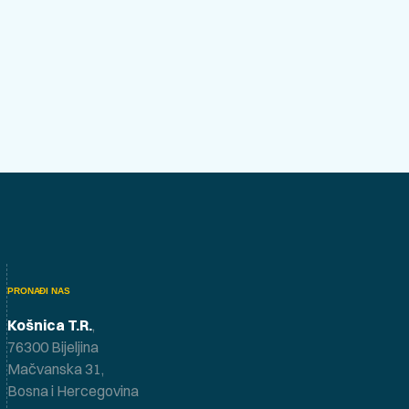
PRONAĐI NAS
Košnica T.R.
,
76300 Bijeljina
Mačvanska 31,
Bosna i Hercegovina