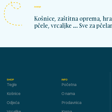
kosnicashop.ba
Košnice, zaštitna oprema, hra
pčele, vrcaljke ... Sve za pčelar
SHOP
INFO
Tegle
Početna
Košnice
O nama
Odjeća
Prodavnica
Vrcaljke
Korpa