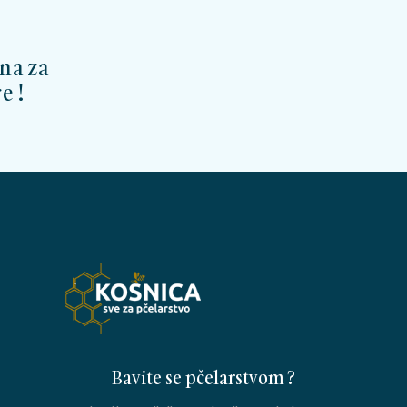
na za
e !
Bavite se pčelarstvom ?