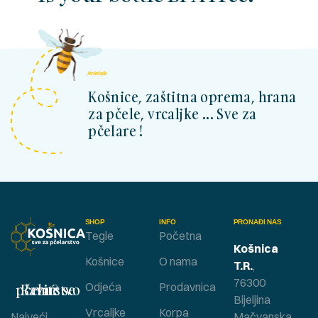
kosnicashop.ba
Košnice, zaštitna oprema, hrana
za pčele, vrcaljke ... Sve za
pčelare !
SHOP
INFO
PRONAĐI NAS
Tegle
Početna
Košnica
Košnice
O nama
T.R.
,
76300
Bavite se pčelarstvom ?
Odjeća
Prodavnica
Bijeljina
Vrcaljke
Korpa
Najveći
Mačvanska