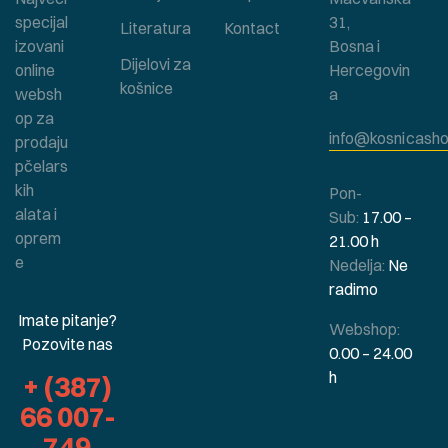
specijal
31,
Literatura
Kontact
izovani
Bosna i
Dijelovi za
online
Hercegovin
košnice
websh
a
op za
info@kosnicasho
prodaju
pčelars
kih
Pon-
alata i
Sub:
17.00 –
oprem
21.00 h
e
Nedelja:
Ne
radimo
Imate pitanje?
Webshop:
Pozovite nas
0.00 – 24.00
h
+ (387)
66 007-
749