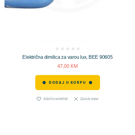
(
Električna dimilica za varou lux, BEE 90605
reviews)
47,00
KM
DODAJ U KORPU
Add to wishlist
Quick view