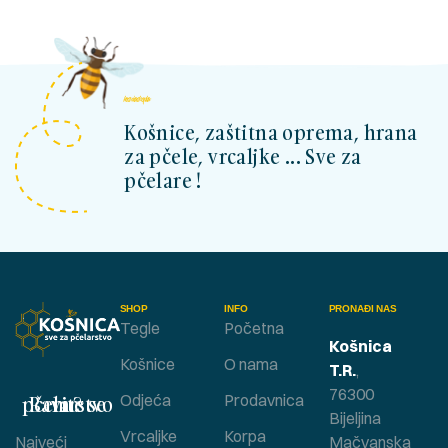
kosnicashop.ba
Košnice, zaštitna oprema, hrana
za pčele, vrcaljke ... Sve za
pčelare !
SHOP
INFO
PRONAĐI NAS
Tegle
Početna
Košnica
Košnice
O nama
T.R.
,
76300
Bavite se pčelarstvom ?
Odjeća
Prodavnica
Bijeljina
Vrcaljke
Korpa
Najveći
Mačvanska