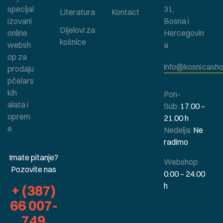
specijal
31,
Literatura
Kontact
izovani
Bosna i
Dijelovi za
online
Hercegovin
košnice
websh
a
op za
info@kosnicasho
prodaju
pčelars
kih
Pon-
alata i
Sub:
17.00 –
oprem
21.00 h
e
Nedelja:
Ne
radimo
Imate pitanje?
Webshop:
Pozovite nas
0.00 – 24.00
h
+ (387)
66 007-
749