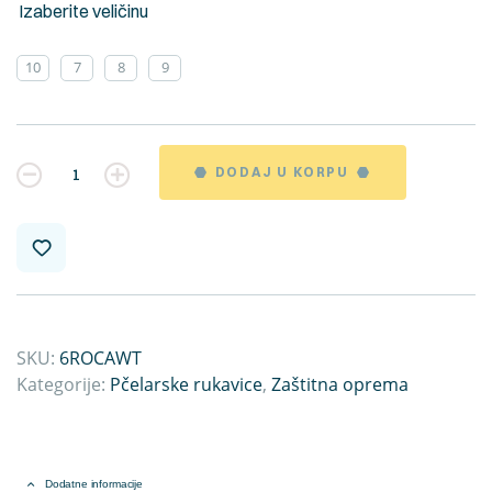
Izaberite veličinu
10
7
8
9
Kvantitet
DODAJ U KORPU
SKU:
6ROCAWT
Kategorije:
Pčelarske rukavice
,
Zaštitna oprema
Dodatne informacije