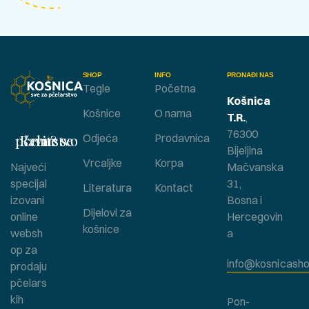
SHOP
INFO
PRONAĐI NAS
Tegle
Početna
Košnica
Košnice
O nama
T.R.
,
76300
Bavite se pčelarstvom ?
Odjeća
Prodavnica
Bijeljina
Vrcaljke
Korpa
Najveći
Mačvanska
specijal
31,
Literatura
Kontact
izovani
Bosna i
Dijelovi za
online
Hercegovin
košnice
websh
a
op za
info@kosnicasho
prodaju
pčelars
kih
Pon-