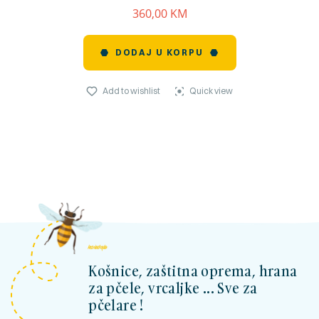
360,00
KM
DODAJ U KORPU
Add to wishlist
Quick view
kosnicashop.ba
Košnice, zaštitna oprema, hrana
za pčele, vrcaljke ... Sve za
pčelare !