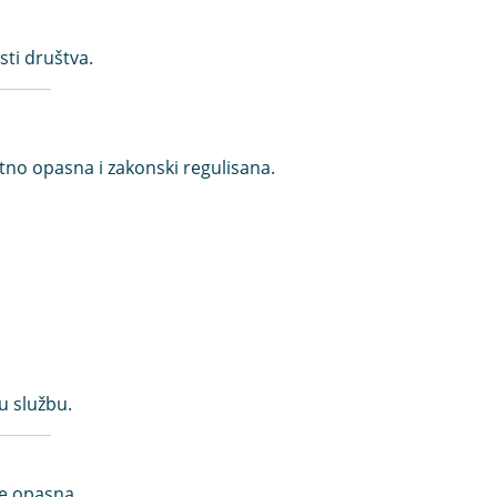
ti društva.
etno opasna i zakonski regulisana.
u službu.
lje opasna.