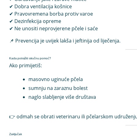
✔ Dobra ventilacija košnice
✔ Pravovremena borba protiv varoe
✔ Dezinfekcija opreme
✔ Ne unositi neprovjerene pčele i saće
📌 Prevencija je uvijek lakša i jeftinija od liječenja.
Kada potražiti stručnu pomoć?
Ako primijetiš:
masovno uginuće pčela
sumnju na zaraznu bolest
naglo slabljenje više društava
👉 odmah se obrati veterinaru ili pčelarskom udruženju
Zaključak