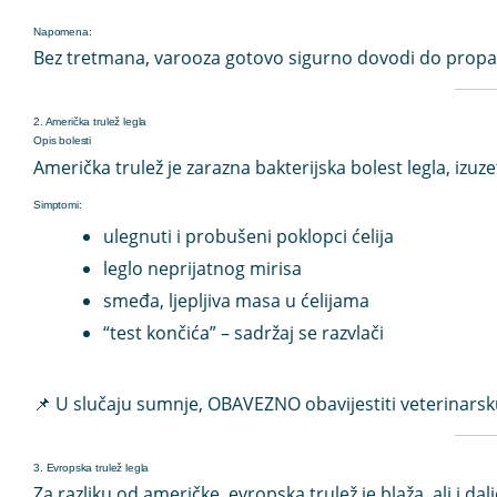
Napomena:
Bez tretmana, varooza gotovo sigurno dovodi do propas
2. Američka trulež legla
Opis bolesti
Američka trulež je
zarazna bakterijska bolest legla
, izuz
Simptomi:
ulegnuti i probušeni poklopci ćelija
leglo neprijatnog mirisa
smeđa, ljepljiva masa u ćelijama
“test končića” – sadržaj se razvlači
📌 U slučaju sumnje, OBAVEZNO obavijestiti veterinarsk
3. Evropska trulež legla
Za razliku od američke, evropska trulež je blaža, ali i da