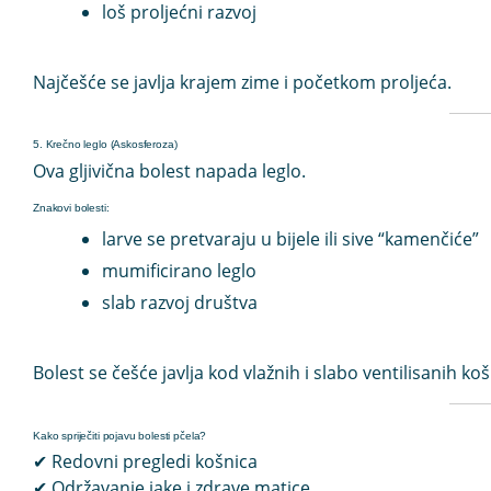
loš proljećni razvoj
Najčešće se javlja
krajem zime i početkom proljeća
.
5. Krečno leglo (Askosferoza)
Ova gljivična bolest napada leglo.
Znakovi bolesti:
larve se pretvaraju u bijele ili sive “kamenčiće”
mumificirano leglo
slab razvoj društva
Bolest se češće javlja kod vlažnih i slabo ventilisanih koš
Kako spriječiti pojavu bolesti pčela?
✔ Redovni pregledi košnica
✔ Održavanje jake i zdrave matice