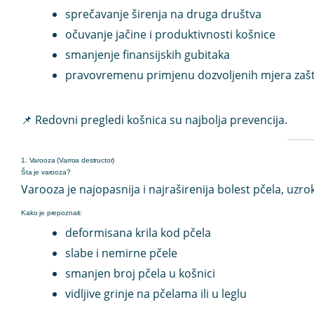
sprečavanje širenja na druga društva
očuvanje jačine i produktivnosti košnice
smanjenje finansijskih gubitaka
pravovremenu primjenu dozvoljenih mjera zašt
📌 Redovni pregledi košnica su najbolja prevencija.
1. Varooza (Varroa destructor)
Šta je varooza?
Varooza je
najopasnija i najraširenija bolest pčela
, uzr
Kako je prepoznati:
deformisana krila kod pčela
slabe i nemirne pčele
smanjen broj pčela u košnici
vidljive grinje na pčelama ili u leglu