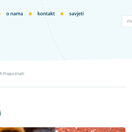
o nama
kontakt
savjeti
Ih Prepoznati
i