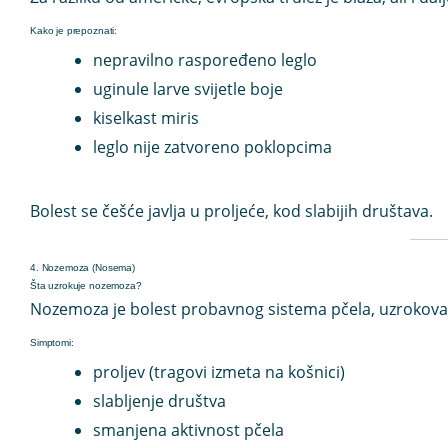
Kako je prepoznati:
nepravilno raspoređeno leglo
uginule larve svijetle boje
kiselkast miris
leglo nije zatvoreno poklopcima
Bolest se češće javlja u proljeće, kod slabijih društava.
4. Nozemoza (Nosema)
Šta uzrokuje nozemoza?
Nozemoza je bolest probavnog sistema pčela, uzrokov
Simptomi:
proljev (tragovi izmeta na košnici)
slabljenje društva
smanjena aktivnost pčela