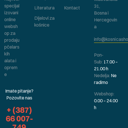
specijal
31,
Literatura
Kontact
izovani
Bosna i
Dijelovi za
online
Hercegovin
košnice
websh
a
op za
info@kosnicasho
prodaju
pčelars
kih
Pon-
alata i
Sub:
17.00 –
oprem
21.00 h
e
Nedelja:
Ne
radimo
Imate pitanje?
Webshop:
Pozovite nas
0.00 – 24.00
h
+ (387)
66 007-
749