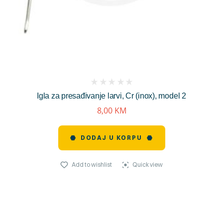
(
Igla za presađivanje larvi, Cr (inox), model 2
reviews)
8,00
KM
DODAJ U KORPU
Add to wishlist
Quick view