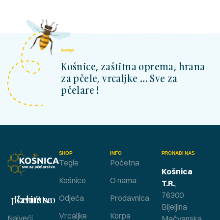
kosnicashop.ba
Košnice, zaštitna oprema, hrana
za pčele, vrcaljke ... Sve za
pčelare !
SHOP
INFO
PRONAĐI NAS
Tegle
Početna
Košnica
Košnice
O nama
T.R.
,
76300
Bavite se pčelarstvom ?
Odjeća
Prodavnica
Bijeljina
Vrcaljke
Korpa
Najveći
Mačvanska