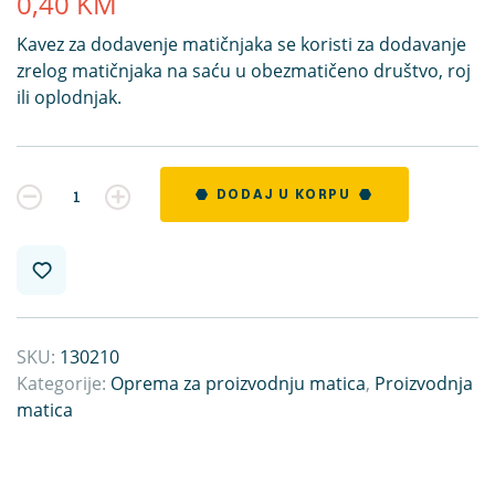
0,40
KM
Kavez za dodavenje matičnjaka se koristi za dodavanje
zrelog matičnjaka na saću u obezmatičeno društvo, roj
ili oplodnjak.
Kvantitet
DODAJ U KORPU
SKU:
130210
Kategorije:
Oprema za proizvodnju matica
,
Proizvodnja
matica