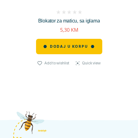
(
Blokator za maticu, sa iglama
reviews)
5,30
KM
DODAJ U KORPU
Add to wishlist
Quick view
kosnicashop.ba