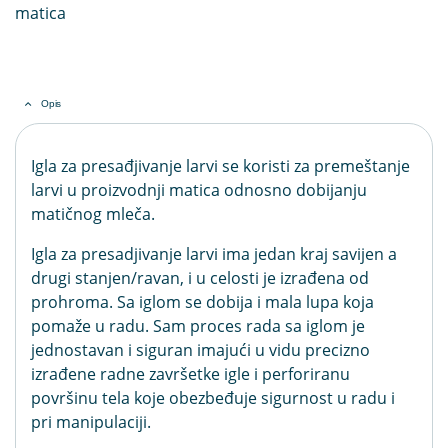
matica
Opis
Igla za presađjivanje larvi se koristi za premeštanje
larvi u proizvodnji matica odnosno dobijanju
matičnog mleča.
Igla za presadjivanje larvi ima jedan kraj savijen a
drugi stanjen/ravan, i u celosti je izrađena od
prohroma. Sa iglom se dobija i mala lupa koja
pomaže u radu. Sam proces rada sa iglom je
jednostavan i siguran imajući u vidu precizno
izrađene radne završetke igle i perforiranu
površinu tela koje obezbeđuje sigurnost u radu i
pri manipulaciji.