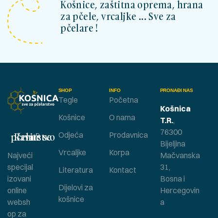
Košnice, zaštitna oprema, hrana
za pčele, vrcaljke ... Sve za
pčelare !
SHOP
INFO
PRONAĐI NAS
Tegle
Početna
Košnica
Košnice
O nama
T.R.
,
76300
Bavite se pčelarstvom ?
Odjeća
Prodavnica
Bijeljina
Vrcaljke
Korpa
Najveći
Mačvanska
specijal
31,
Literatura
Kontact
izovani
Bosna i
Dijelovi za
online
Hercegovin
košnice
websh
a
op za