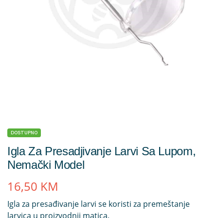
DOSTUPNO
Igla Za Presadjivanje Larvi Sa Lupom,
Nemački Model
16,50
KM
Igla za presađivanje larvi se koristi za premeštanje
larvica u proizvodnji matica.