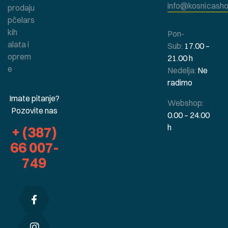
info@kosnicasho
prodaju
pčelars
kih
Pon-
alata i
Sub:
17.00 –
oprem
21.00 h
e
Nedelja:
Ne
radimo
Imate pitanje?
Webshop:
Pozovite nas
0.00 – 24.00
h
+ (387)
66 007-
749