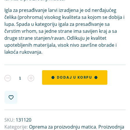
Igla za presađivanje larvi izradjena je od nerđajućeg
čelika (prohroma) visokog kvaliteta sa kojom se dobija i
lupa. Spada u kategoriju igala za presađivanje sa
čvrstim vrhom, sa jedne strane ima savijen kraj a sa
druge strane stanjen/ravan. Odlikuju je kvalitet
upotebljenih materijala, visok nivo završne obrade i
lakoća rukovanja.
Kvantitet
DODAJ U KORPU
SKU:
131120
Kategorije:
Oprema za proizvodnju matica
,
Proizvodnja