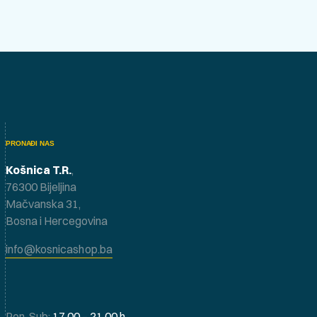
PRONAĐI NAS
Košnica T.R.
,
76300 Bijeljina
Mačvanska 31,
Bosna i Hercegovina
info@kosnicashop.ba
Pon-Sub:
17.00 – 21.00 h