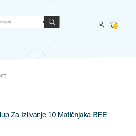
0
 BEE
alup Za Izlivanje 10 Matičnjaka BEE