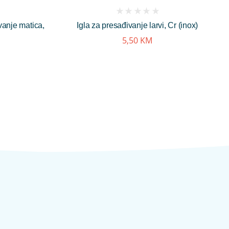
(
avanje matica,
Igla za presađivanje larvi, Cr (inox)
reviews)
5,50
KM