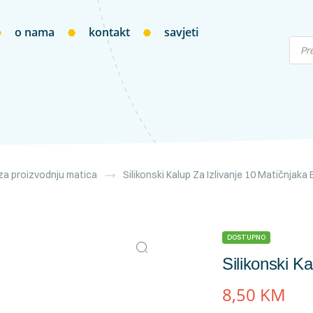
o nama
kontakt
savjeti
a proizvodnju matica
Silikonski Kalup Za Izlivanje 10 Matičnjaka
DOSTUPNO
Silikonski K
8,50
KM