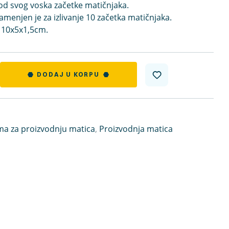
 od svog voska začetke matičnjaka.
namenjen je za izlivanje 10 začetka matičnjaka.
 10x5x1,5cm.
DODAJ U KORPU
a za proizvodnju matica
,
Proizvodnja matica