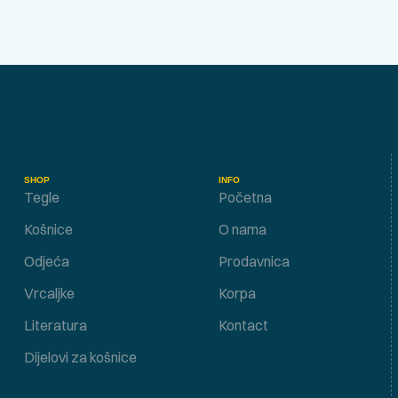
SHOP
INFO
Tegle
Početna
Košnice
O nama
Odjeća
Prodavnica
Vrcaljke
Korpa
Literatura
Kontact
Dijelovi za košnice