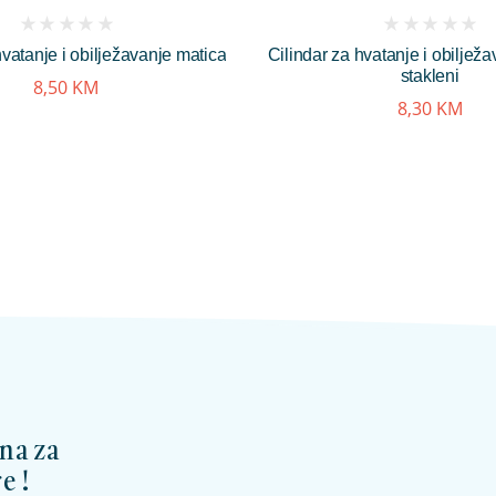
(
(
hvatanje i obilježavanje matica
Cilindar za hvatanje i obiljež
reviews)
reviews)
stakleni
8,50
KM
8,30
KM
na za
e !