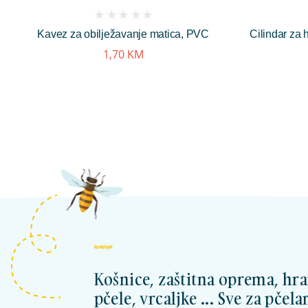
(
Kavez za obilježavanje matica, PVC
Cilindar za 
reviews)
1,70
KM
kosnicashop.ba
Košnice, zaštitna oprema, hra
pčele, vrcaljke ... Sve za pčelar