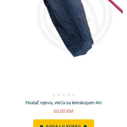
(
Hvatač rojeva, vreća sa teleskopom 4m
reviews)
60,00
KM
DODAJ U KORPU