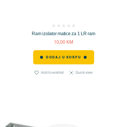
(
Ram izolator matice za 1 LR ram
reviews)
10,00
KM
DODAJ U KORPU
Add to wishlist
Quick view