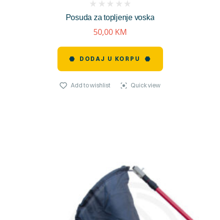
(
Posuda za topljenje voska
reviews)
50,00
KM
DODAJ U KORPU
Add to wishlist
Quick view