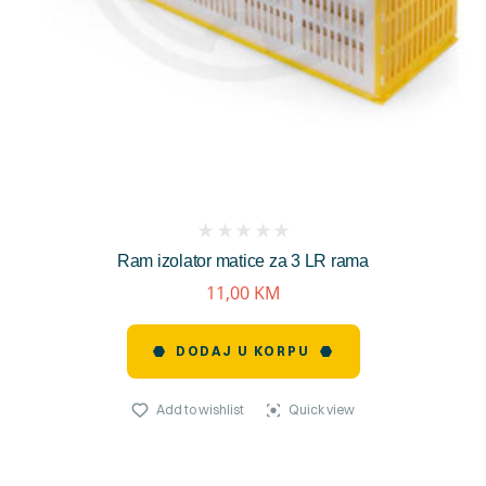
(
Ram izolator matice za 3 LR rama
reviews)
11,00
KM
DODAJ U KORPU
Add to wishlist
Quick view