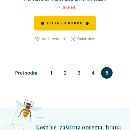
27,00
KM
DODAJ U KORPU
Add to wishlist
Quick view
Prethodni
1
2
3
4
5
kosnicashop.ba
Košnice, zaštitna oprema, hrana