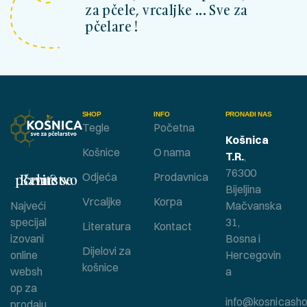
za pčele, vrcaljke ... Sve za
pčelare !
SHOP
INFO
PRONAĐI NAS
Tegle
Početna
Košnica
Košnice
O nama
T.R.
,
76300
Bavite se pčelarstvom ?
Odjeća
Prodavnica
Bijeljina
Vrcaljke
Korpa
Najveći
Mačvanska
specijal
31,
Literatura
Kontact
izovani
Bosna i
Dijelovi za
online
Hercegovin
košnice
websh
a
op za
info@kosnicasho
prodaju