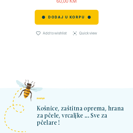
60,00
KM
DODAJ U KORPU
Add to wishlist
Quick view
kosnicashop.ba
Košnice, zaštitna oprema, hrana
za pčele, vrcaljke ... Sve za
pčelare !