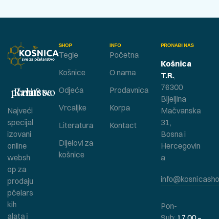
SHOP
INFO
PRONAĐI NAS
Tegle
Početna
Košnica
Košnice
O nama
T.R.
,
76300
Bavite se pčelarstvom ?
Odjeća
Prodavnica
Bijeljina
Vrcaljke
Korpa
Najveći
Mačvanska
specijal
31,
Literatura
Kontact
izovani
Bosna i
Dijelovi za
online
Hercegovin
košnice
websh
a
op za
info@kosnicasho
prodaju
pčelars
kih
Pon-
alata i
Sub:
17.00 –