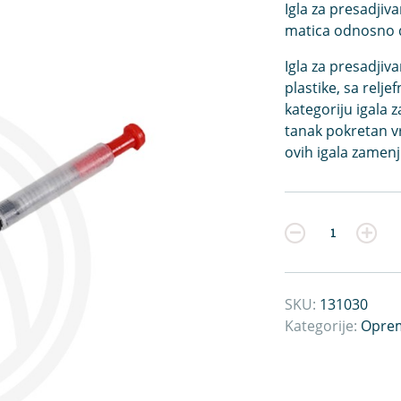
Igla za presadjiva
matica odnosno 
Igla za presadjiva
plastike, sa relj
kategoriju igala 
tanak pokretan vrh
ovih igala zamenj
Kvantitet
SKU:
131030
Kategorije:
Oprem