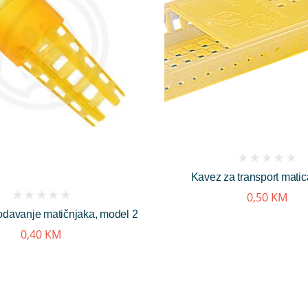
(
Kavez za transport matic
reviews)
0,50
KM
(
odavanje matičnjaka, model 2
reviews)
0,40
KM