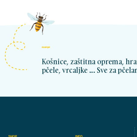
kosnicashop.ba
Košnice, zaštitna oprema, hra
pčele, vrcaljke ... Sve za pčelar
SHOP
INFO