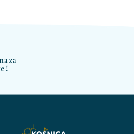
na za
e !