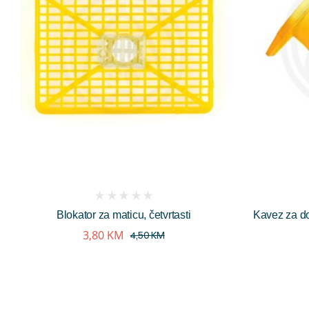
(
Blokator za maticu, četvrtasti
Kavez za d
reviews)
3,80
KM
4,50
KM