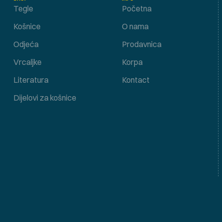
Tegle
Početna
Košnice
O nama
Odjeća
Prodavnica
Vrcaljke
Korpa
Literatura
Kontact
Dijelovi za košnice