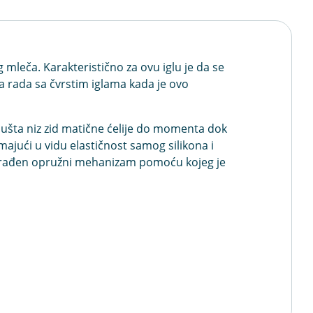
 mleča. Karakteristično za ovu iglu je da se
 rada sa čvrstim iglama kada je ovo
, spušta niz zid matične ćelije do momenta dok
majući u vidu elastičnost samog silikona i
a ugrađen opružni mehanizam pomoću kojeg je