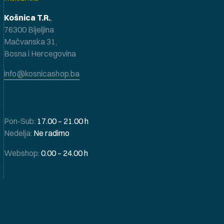
Košnica T.R.
,
76300 Bijeljina
Mačvanska 31,
Bosna i Hercegovina
info@kosnicashop.ba
Pon-Sub:
17.00 – 21.00 h
Nedelja:
Ne radimo
Webshop:
0.00 – 24.00 h