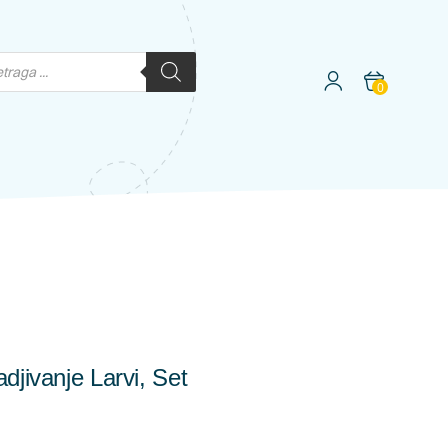
0
djivanje Larvi, Set