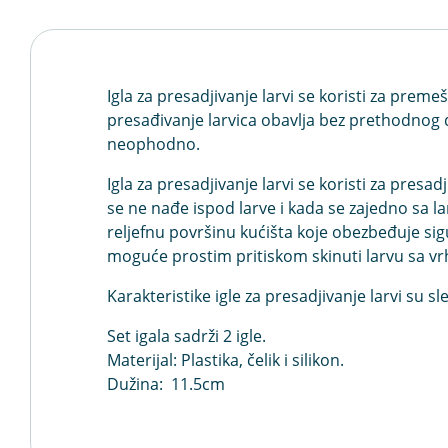
Igla za presadjivanje larvi se koristi za prem
presađivanje larvica obavlja bez prethodnog 
neophodno.
Igla za presadjivanje larvi se koristi za presa
se ne nađe ispod larve i kada se zajedno sa la
reljefnu površinu kućišta koje obezbeđuje si
moguće prostim pritiskom skinuti larvu sa vrh
Karakteristike igle za presadjivanje larvi su sl
Set igala sadrži 2 igle.
Materijal: Plastika, čelik i silikon.
Dužina: 11.5cm