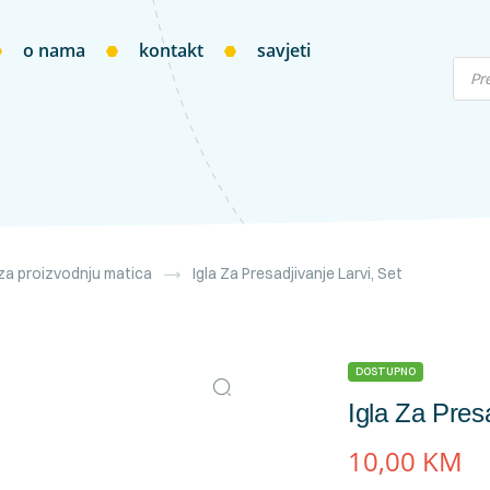
o nama
kontakt
savjeti
a proizvodnju matica
Igla Za Presadjivanje Larvi, Set
DOSTUPNO
Igla Za Presa
10,00
KM