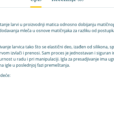
eštanje larvi u proizvodnji matica odnosno dobijanju matičnog
dodavanja mleča u osnove matičnjaka za razliku od postupka
djivanje larvica tako što se elastični deo, izađen od silikona
rvom izvlači i prenosi. Sam proces je jednostavan i siguran i
gurnost u radu i pri manipulaciji. Igla za presadjivanje im
a igle u poslednjoj fazi premeštanja.
edeće: