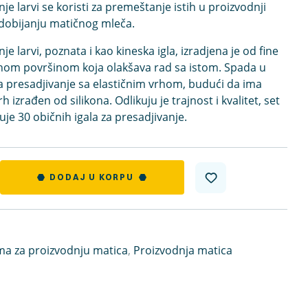
nje larvi se koristi za premeštanje istih u proizvodnji
dobijanju matičnog mleča.
nje larvi, poznata i kao kineska igla, izradjena je od fine
efnom površinom koja olakšava rad sa istom. Spada u
za presadjivanje sa elastičnim vrhom, budući da ima
 izrađen od silikona. Odlikuju je trajnost i kvalitet, set
uje 30 običnih igala za presadjivanje.
DODAJ U KORPU
a za proizvodnju matica
,
Proizvodnja matica