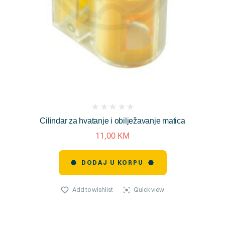
(
Cilindar za hvatanje i obilježavanje matica
reviews)
11,00
KM
DODAJ U KORPU
Add to wishlist
Quick view