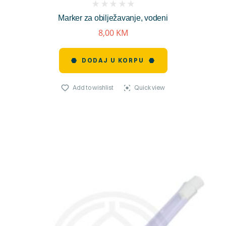
(
Marker za obilježavanje, vodeni
reviews)
8,00
KM
DODAJ U KORPU
Add to wishlist
Quick view