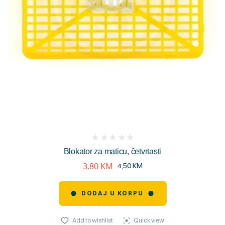
(
Blokator za maticu, četvrtasti
reviews)
3,80
KM
4,50
KM
DODAJ U KORPU
Add to wishlist
Quick view