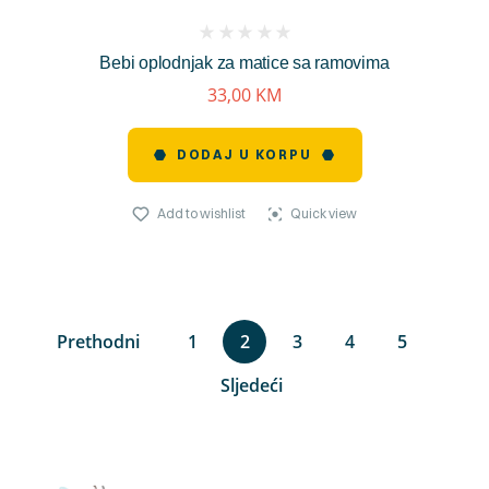
(
Bebi oplodnjak za matice sa ramovima
reviews)
33,00
KM
DODAJ U KORPU
Add to wishlist
Quick view
Prethodni
1
2
3
4
5
Sljedeći