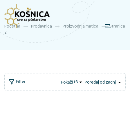
Početna
Prodavnica
Proizvodnja matica
Stranica
2
Filter
Pokaži