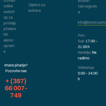
izovani
Bosna i
Dijelovi za
online
Hercegovin
košnice
websh
a
op za
info@kosnicasho
prodaju
pčelars
kih
Pon-
alata i
Sub:
17.00 –
oprem
21.00 h
e
Nedelja:
Ne
radimo
Imate pitanje?
Webshop:
Pozovite nas
0.00 – 24.00
h
+ (387)
66 007-
749