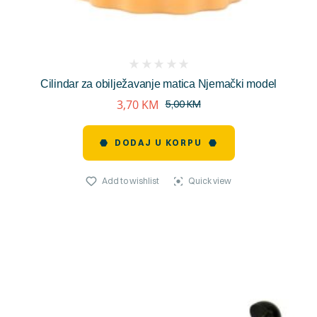
(
Cilindar za obilježavanje matica Njemački model
reviews)
3,70
KM
5,00
KM
DODAJ U KORPU
Add to wishlist
Quick view