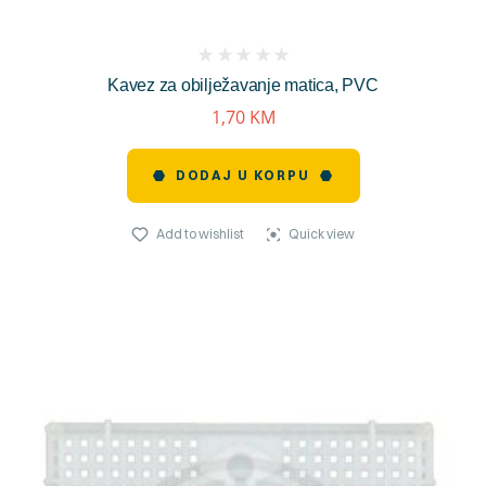
(
Kavez za obilježavanje matica, PVC
reviews)
1,70
KM
DODAJ U KORPU
Add to wishlist
Quick view