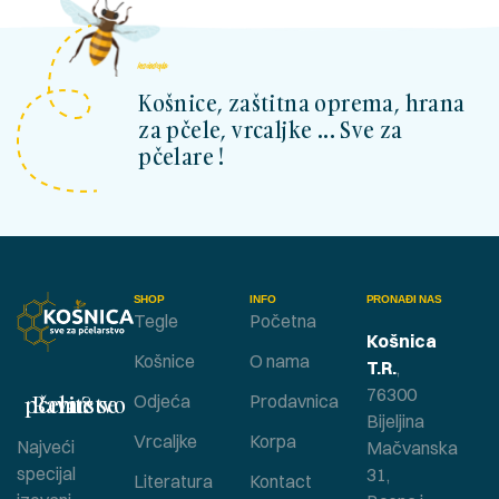
kosnicashop.ba
Košnice, zaštitna oprema, hrana
za pčele, vrcaljke ... Sve za
pčelare !
SHOP
INFO
PRONAĐI NAS
Tegle
Početna
Košnica
Košnice
O nama
T.R.
,
76300
Bavite se pčelarstvom ?
Odjeća
Prodavnica
Bijeljina
Vrcaljke
Korpa
Najveći
Mačvanska
specijal
31,
Literatura
Kontact