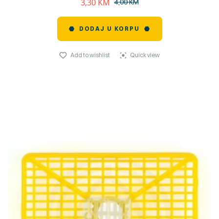
3,30
KM
4,00
KM
DODAJ U KORPU
Add to wishlist
Quick view