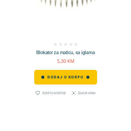
(
Blokator za maticu, sa iglama
reviews)
5,30
KM
DODAJ U KORPU
Add to wishlist
Quick view