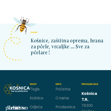
kosnicashop.ba
Košnice, zaštitna oprema, hrana
za pčele, vrcaljke ... Sve za
pčelare !
SHOP
INFO
PRONAĐI NAS
Tegle
Početna
Košnica
Košnice
O nama
T.R.
,
76300
Bavite se pčelarstvom ?
Odjeća
Prodavnica