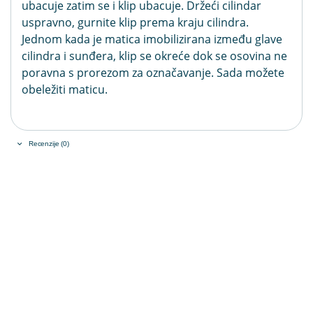
ubacuje zatim se i klip ubacuje. Držeći cilindar
uspravno, gurnite klip prema kraju cilindra.
Jednom kada je matica imobilizirana između glave
cilindra i sunđera, klip se okreće dok se osovina ne
poravna s prorezom za označavanje. Sada možete
obeležiti maticu.
Recenzije (0)