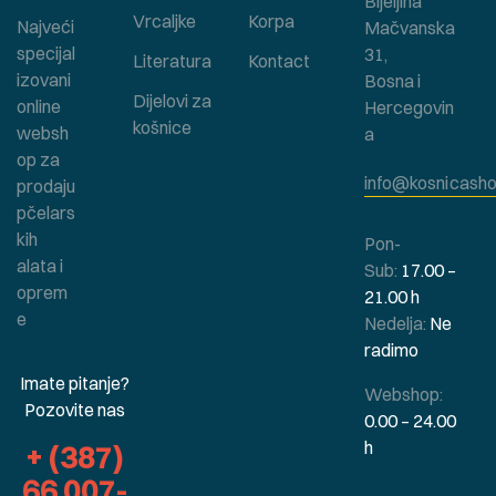
Bijeljina
Vrcaljke
Korpa
Najveći
Mačvanska
specijal
31,
Literatura
Kontact
izovani
Bosna i
Dijelovi za
online
Hercegovin
košnice
websh
a
op za
info@kosnicasho
prodaju
pčelars
kih
Pon-
alata i
Sub:
17.00 –
oprem
21.00 h
e
Nedelja:
Ne
radimo
Imate pitanje?
Webshop:
Pozovite nas
0.00 – 24.00
h
+ (387)
66 007-