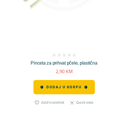
(
Pinceta za prihvat pčele, plastična
reviews)
2,90
KM
DODAJ U KORPU
Add to wishlist
Quick view