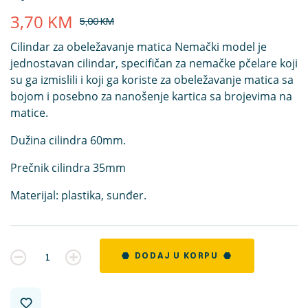
3,70
KM
5,00
KM
Cilindar za obeležavanje matica Nemački model je
jednostavan cilindar, specifičan za nemačke pčelare koji
su ga izmislili i koji ga koriste za obeležavanje matica sa
bojom i posebno za nanošenje kartica sa brojevima na
matice.
Dužina cilindra 60mm.
Prečnik cilindra 35mm
Materijal: plastika, sunđer.
Kvantitet
DODAJ U KORPU