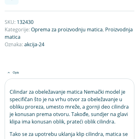
SKU:
132430
Kategorije:
Oprema za proizvodnju matica
,
Proizvodnja
matica
Oznaka:
akcija-24
Opis
Cilindar za obeležavanje matica Nemački model je
specifičan što je na vrhu otvor za obeležavanje u
obliku proreza, umesto mreže, a gornji deo cilindra
je konusan prema otvoru. Takođe, sundjer na glavi
klipa ima konusan oblik, prateći oblik cilindra.
Tako se za upotrebu uklanja klip cilindra, matica se