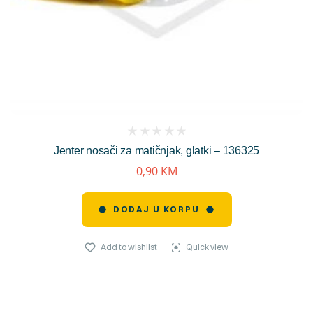
(
Jenter nosači za matičnjak, glatki – 136325
reviews)
0,90
KM
DODAJ U KORPU
Add to wishlist
Quick view