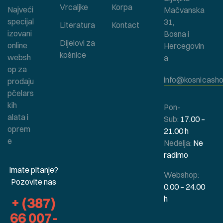
Vrcaljke
Korpa
Najveći
Mačvanska
specijal
31,
Literatura
Kontact
izovani
Bosna i
Dijelovi za
online
Hercegovin
košnice
websh
a
op za
info@kosnicasho
prodaju
pčelars
kih
Pon-
alata i
Sub:
17.00 –
oprem
21.00 h
e
Nedelja:
Ne
radimo
Imate pitanje?
Webshop:
Pozovite nas
0.00 – 24.00
h
+ (387)
66 007-