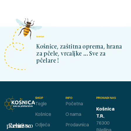
kosnicashop.ba
Košnice, zaštitna oprema, hrana
za pčele, vrcaljke ... Sve za
pčelare !
SHOP
INFO
PRONAĐI NAS
Tegle
Početna
Košnica
Košnice
O nama
T.R.
,
76300
Bavite se pčelarstvom ?
Odjeća
Prodavnica
Bijeljina