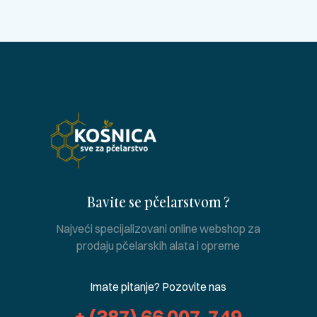
Bavite se pčelarstvom ?
Najveći specijalizovani online webshop za
prodaju pčelarskih alata i opreme
Imate pitanje? Pozovite nas
+ (387) 66 007-749