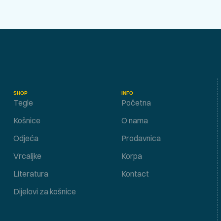
SHOP
INFO
Tegle
Početna
Košnice
O nama
Odjeća
Prodavnica
Vrcaljke
Korpa
Literatura
Kontact
Dijelovi za košnice