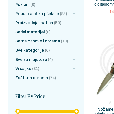
Pokloni
(8)
digitalnom
14
Pribor i alat za pčelare
(95)
Proizvodnja matica
(53)
Sadni materijal
(0)
Satne osnove i oprema
(18)
Sve kategorije
(0)
Sve za majstore
(4)
Vrcaljke
(31)
Zaštitna oprema
(74)
Filter By Price
(
Nož amer
rev