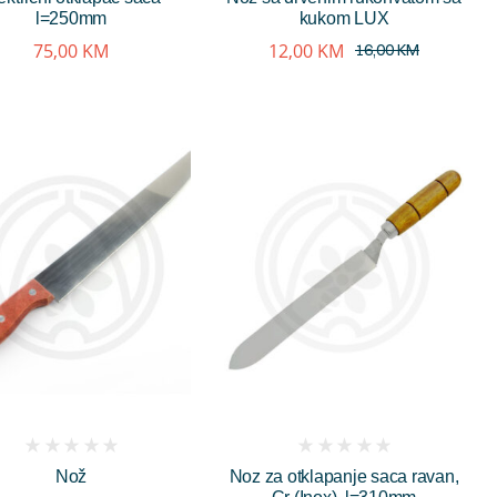
l=250mm
kukom LUX
75,00
KM
12,00
KM
16,00
KM
(
(
Nož
Noz za otklapanje saca ravan,
reviews)
reviews)