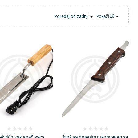
Pokaži
(
(
ektrični otklapač saća
Nož sa drvenim rukohvatom sa
reviews)
reviews)