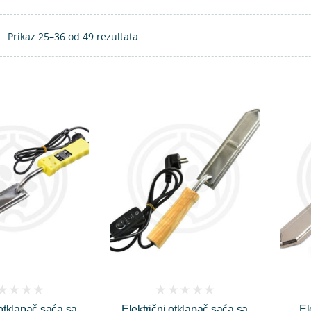
Prikaz 25–36 od 49 rezultata
(
 otklapač saća sa
Električni otklapač saća sa
El
iews)
reviews)