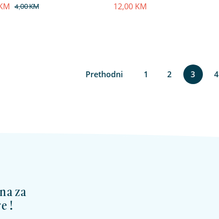
KM
12,00
KM
4,00
KM
Prethodni
1
2
3
4
na za
e !