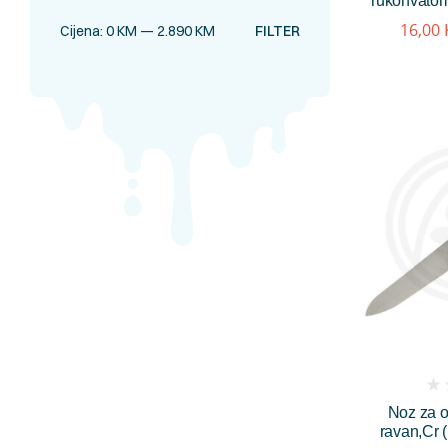
rukohvatom
16,00
Cijena:
0 KM
—
2.890 KM
FILTER
(
Noz za o
rev
ravan,Cr 