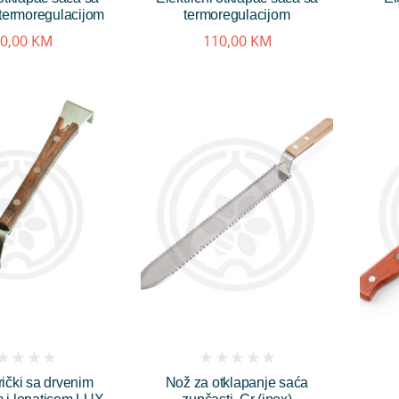
 termoregulacijom
termoregulacijom
0,00
KM
110,00
KM
(
ički sa drvenim
Nož za otklapanje saća
iews)
reviews)