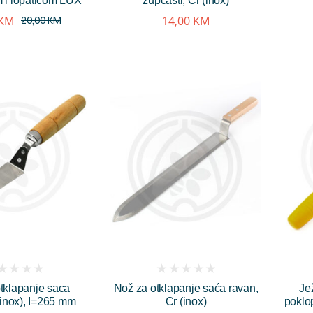
 i lopaticom LUX
zupčasti, Cr (inox)
KM
14,00
KM
20,00
KM
(
tklapanje saca
Nož za otklapanje saća ravan,
Je
iews)
reviews)
(inox), I=265 mm
Cr (inox)
poklo