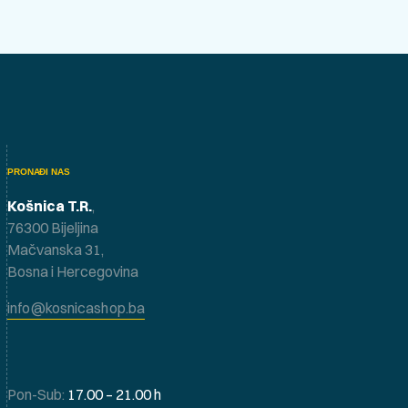
PRONAĐI NAS
Košnica T.R.
,
76300 Bijeljina
Mačvanska 31,
Bosna i Hercegovina
info@kosnicashop.ba
Pon-Sub:
17.00 – 21.00 h