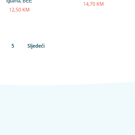
iglama, BEE
14,70
KM
12,50
KM
5
Sljedeći