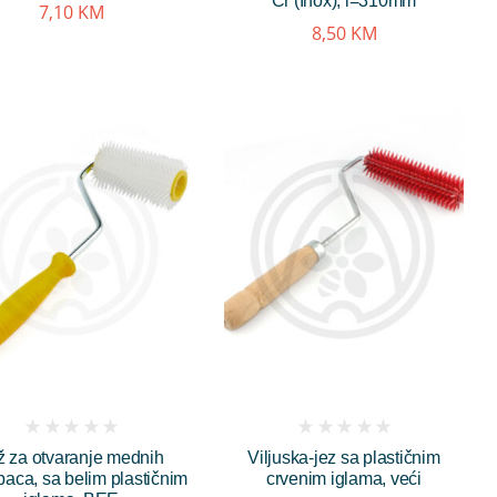
Cr (Inox), l=310mm
7,10
KM
8,50
KM
(
(
ž za otvaranje mednih
Viljuska-jez sa plastičnim
reviews)
reviews)
paca, sa belim plastičnim
crvenim iglama, veći