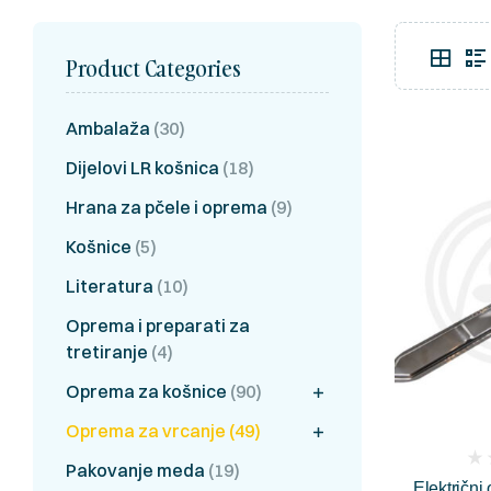
Product Categories
Ambalaža
(30)
Dijelovi LR košnica
(18)
Hrana za pčele i oprema
(9)
Košnice
(5)
Literatura
(10)
Oprema i preparati za
tretiranje
(4)
Oprema za košnice
(90)
Oprema za vrcanje
(49)
(
Pakovanje meda
(19)
Električni
rev