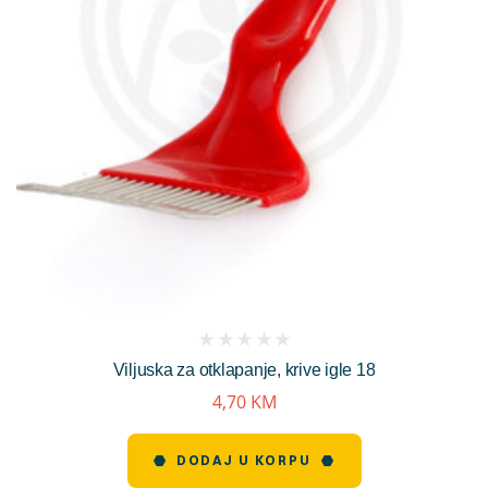
(
Viljuska za otklapanje, krive igle 18
reviews)
4,70
KM
DODAJ U KORPU