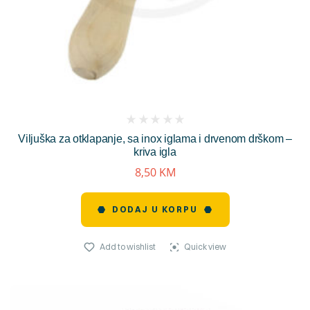
(
Viljuška za otklapanje, sa inox iglama i drvenom drškom –
reviews)
kriva igla
8,50
KM
DODAJ U KORPU
Add to wishlist
Quick view