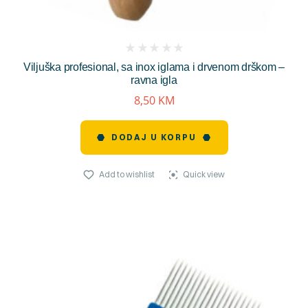
(
Viljuška profesional, sa inox iglama i drvenom drškom –
reviews)
ravna igla
8,50
KM
DODAJ U KORPU
Add to wishlist
Quick view