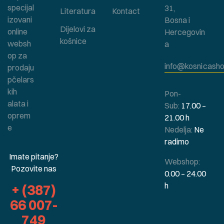
specijal
31,
Literatura
Kontact
izovani
Bosna i
Dijelovi za
online
Hercegovin
košnice
websh
a
op za
info@kosnicasho
prodaju
pčelars
kih
Pon-
alata i
Sub:
17.00 –
oprem
21.00 h
e
Nedelja:
Ne
radimo
Imate pitanje?
Webshop:
Pozovite nas
0.00 – 24.00
h
+ (387)
66 007-
749