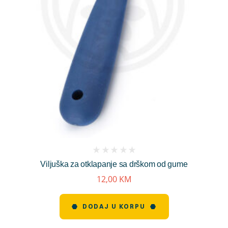
(
Viljuška za otklapanje sa drškom od gume
reviews)
12,00
KM
DODAJ U KORPU