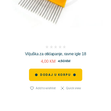
(
Viljuška za otklapanje, ravne igle 18
reviews)
4,00
KM
4,50
KM
DODAJ U KORPU
Add to wishlist
Quick view