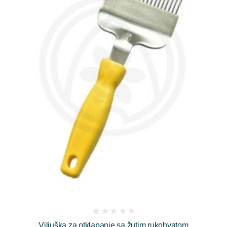
(
Viljuška za otklapanje sa žutim rukohvatom
reviews)