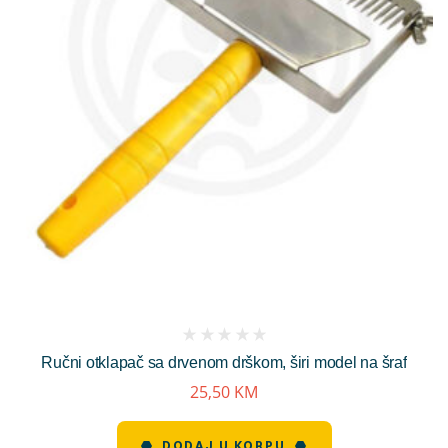
(
Ručni otklapač sa drvenom drškom, širi model na šraf
reviews)
25,50
KM
DODAJ U KORPU