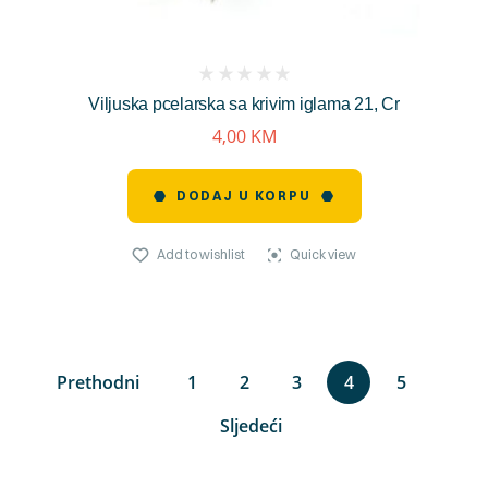
(
Viljuska pcelarska sa krivim iglama 21, Cr
reviews)
4,00
KM
DODAJ U KORPU
Add to wishlist
Quick view
Prethodni
1
2
3
4
5
Sljedeći