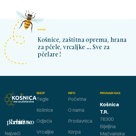
kosnicashop.ba
Košnice, zaštitna oprema, hrana
za pčele, vrcaljke ... Sve za
pčelare !
SHOP
INFO
PRONAĐI NAS
Tegle
Početna
Košnica
Košnice
O nama
T.R.
,
76300
Bavite se pčelarstvom ?
Odjeća
Prodavnica
Bijeljina
Vrcaljke
Korpa
Najveći
Mačvanska