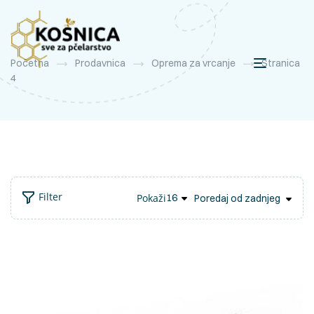
Početna
Prodavnica
Oprema za vrcanje
Stranica
4
Filter
Pokaži