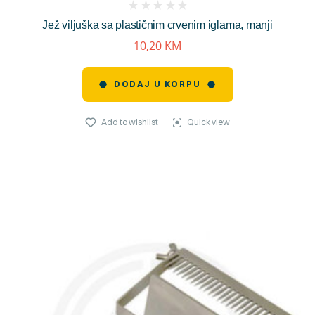
(
Jež viljuška sa plastičnim crvenim iglama, manji
reviews)
10,20
KM
DODAJ U KORPU
Add to wishlist
Quick view