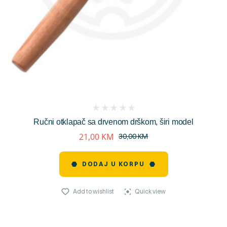
(
Ručni otklapač sa drvenom drškom, širi model
reviews)
21,00
KM
30,00
KM
DODAJ U KORPU
Add to wishlist
Quick view