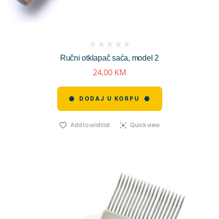
(
Ručni otklapač saća, model 2
reviews)
24,00
KM
DODAJ U KORPU
Add to wishlist
Quick view