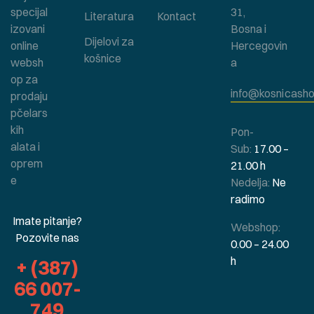
specijal
31,
Literatura
Kontact
izovani
Bosna i
Dijelovi za
online
Hercegovin
košnice
websh
a
op za
info@kosnicasho
prodaju
pčelars
kih
Pon-
alata i
Sub:
17.00 –
oprem
21.00 h
e
Nedelja:
Ne
radimo
Imate pitanje?
Webshop:
Pozovite nas
0.00 – 24.00
h
+ (387)
66 007-
749