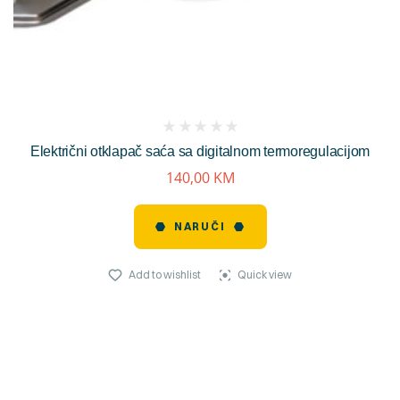
(
Električni otklapač saća sa digitalnom termoregulacijom
reviews)
140,00
KM
NARUČI
Add to wishlist
Quick view