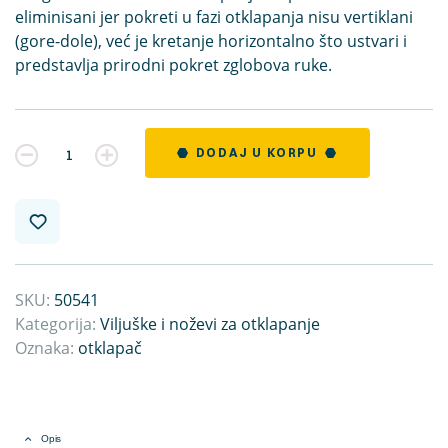
eliminisani jer pokreti u fazi otklapanja nisu vertiklani
(gore-dole), već je kretanje horizontalno što ustvari i
predstavlja prirodni pokret zglobova ruke.
Kvantitet
DODAJ U KORPU
SKU:
50541
Kategorija:
Viljuške i noževi za otklapanje
Oznaka:
otklapač
Opis