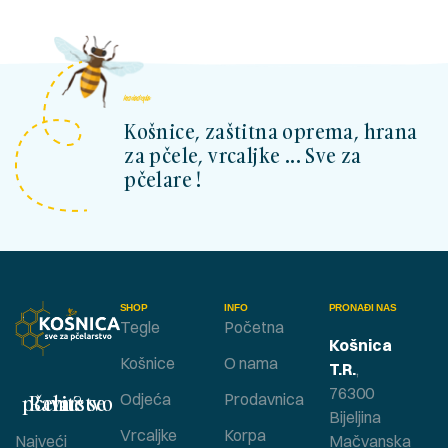
kosnicashop.ba
Košnice, zaštitna oprema, hrana
za pčele, vrcaljke ... Sve za
pčelare !
SHOP
INFO
PRONAĐI NAS
Tegle
Početna
Košnica
Košnice
O nama
T.R.
,
76300
Bavite se pčelarstvom ?
Odjeća
Prodavnica
Bijeljina
Vrcaljke
Korpa
Najveći
Mačvanska