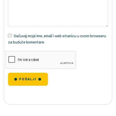
Sačuvaj moje ime, email i web stranicu u ovom browseru
za buduće komentare.
POŠALJI