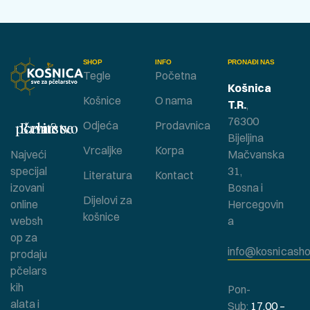
SHOP
INFO
PRONAĐI NAS
Tegle
Početna
Košnica
Košnice
O nama
T.R.
,
76300
Bavite se pčelarstvom ?
Odjeća
Prodavnica
Bijeljina
Vrcaljke
Korpa
Najveći
Mačvanska
specijal
31,
Literatura
Kontact
izovani
Bosna i
Dijelovi za
online
Hercegovin
košnice
websh
a
op za
info@kosnicasho
prodaju
pčelars
kih
Pon-
alata i
Sub:
17.00 –