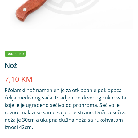
DOSTUPNO
Nož
7,10
KM
Pčelarski nož namenjen je za otklapanje poklopaca
ćelija medišnog saća. Izradjen od drvenog rukohvata u
koje je je ugrađeno sečivo od prohroma. Sečivo je
ravno i nalazi se samo sa jedne strane. Dužina sečiva
noža je 30cm a ukupna dužina noža sa rukohvatom
iznosi 42cm.