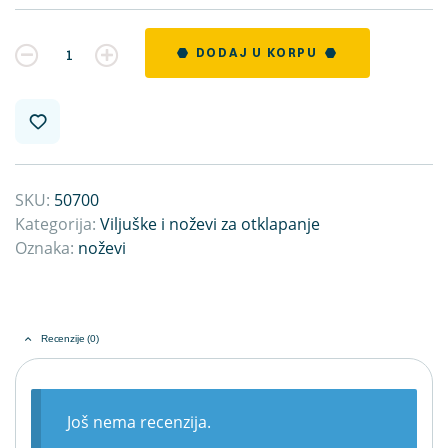
Kvantitet
DODAJ U KORPU
SKU:
50700
Kategorija:
Viljuške i noževi za otklapanje
Oznaka:
noževi
Recenzije (0)
Još nema recenzija.