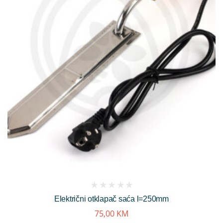
(
Električni otklapač saća l=250mm
reviews)
75,00
KM