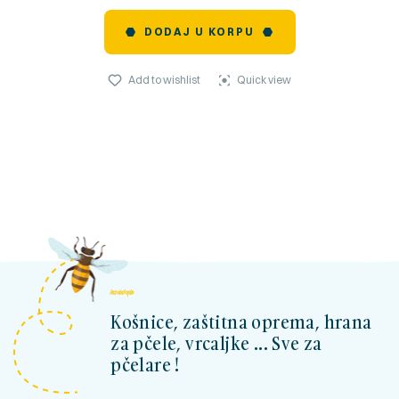
DODAJ U KORPU
Add to wishlist
Quick view
kosnicashop.ba
Košnice, zaštitna oprema, hrana
za pčele, vrcaljke ... Sve za
pčelare !