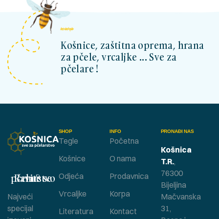
kosnicashop.ba
Košnice, zaštitna oprema, hrana
za pčele, vrcaljke ... Sve za
pčelare !
SHOP
INFO
PRONAĐI NAS
Tegle
Početna
Košnica
Košnice
O nama
T.R.
,
76300
Bavite se pčelarstvom ?
Odjeća
Prodavnica
Bijeljina
Vrcaljke
Korpa
Najveći
Mačvanska
specijal
31,
Literatura
Kontact