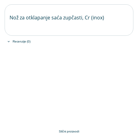
Nož za otklapanje saća zupčasti, Cr (inox)
Recenzije (0)
Slični proizvodi