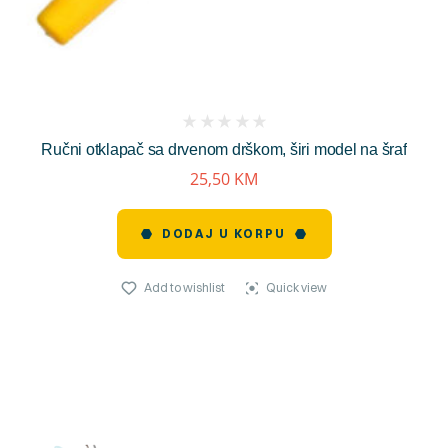
(
Ručni otklapač sa drvenom drškom, širi model na šraf
reviews)
25,50
KM
DODAJ U KORPU
Add to wishlist
Quick view