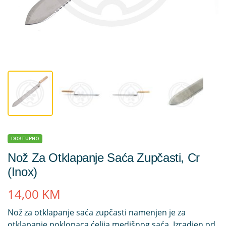
DOSTUPNO
Nož Za Otklapanje Saća Zupčasti, Cr
(inox)
14,00
KM
Nož za otklapanje saća zupčasti namenjen je za
otklapanje poklopaca ćelija medišnog saća. Izradjen od