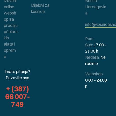
izovani
Bosna i
Dijelovi za
online
Hercegovin
košnice
websh
a
op za
info@kosnicasho
prodaju
pčelars
kih
Pon-
alata i
Sub:
17.00 –
oprem
21.00 h
e
Nedelja:
Ne
radimo
Imate pitanje?
Webshop:
Pozovite nas
0.00 – 24.00
h
+ (387)
66 007-
749