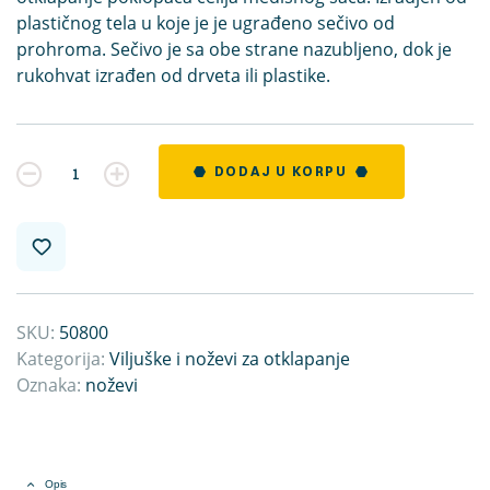
plastičnog tela u koje je je ugrađeno sečivo od
prohroma. Sečivo je sa obe strane nazubljeno, dok je
rukohvat izrađen od drveta ili plastike.
Kvantitet
DODAJ U KORPU
SKU:
50800
Kategorija:
Viljuške i noževi za otklapanje
Oznaka:
noževi
Opis