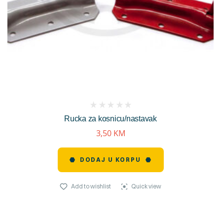
(
Rucka za kosnicu/nastavak
reviews)
3,50
KM
DODAJ U KORPU
Add to wishlist
Quick view