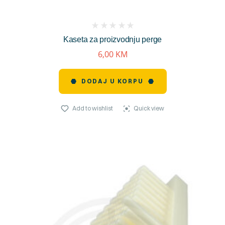
(
Kaseta za proizvodnju perge
reviews)
6,00
KM
DODAJ U KORPU
Add to wishlist
Quick view