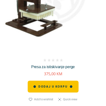
(
Presa za istiskivanje perge
reviews)
375,00
KM
DODAJ U KORPU
Add to wishlist
Quick view