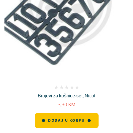
(
Brojevi za košnice-set, Nicot
reviews)
3,30
KM
DODAJ U KORPU