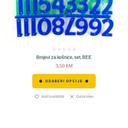
(
Brojevi za košnice, set, BEE
reviews)
3,50
KM
ODABERI OPCIJE
Add to wishlist
Quick view