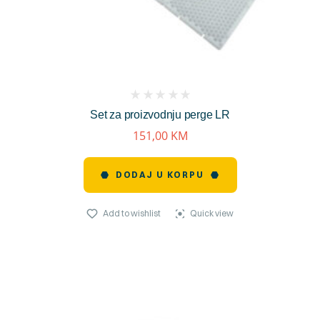
(
Set za proizvodnju perge LR
reviews)
151,00
KM
DODAJ U KORPU
Add to wishlist
Quick view