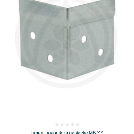
(
Limeni ugaonik za nastavke MB XS
reviews)