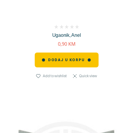
(
Ugaonik, Anel
reviews)
0,90
KM
DODAJ U KORPU
Add to wishlist
Quick view