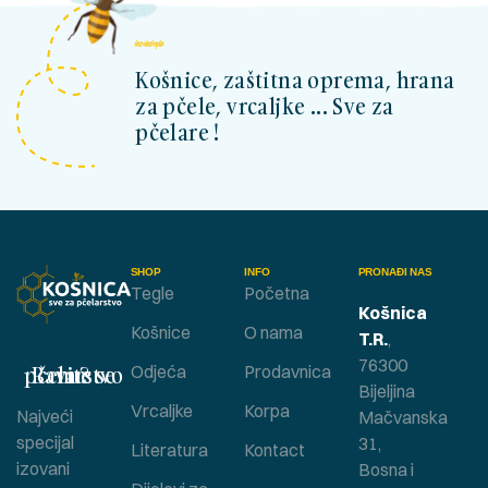
kosnicashop.ba
Košnice, zaštitna oprema, hrana
za pčele, vrcaljke ... Sve za
pčelare !
SHOP
INFO
PRONAĐI NAS
Tegle
Početna
Košnica
Košnice
O nama
T.R.
,
76300
Bavite se pčelarstvom ?
Odjeća
Prodavnica
Bijeljina
Vrcaljke
Korpa
Najveći
Mačvanska
specijal
31,
Literatura
Kontact
izovani
Bosna i