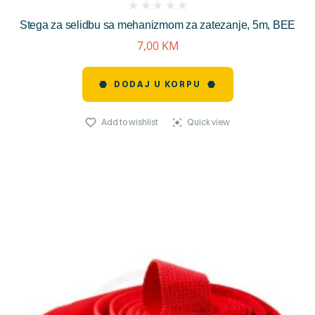
(
Stega za selidbu sa mehanizmom za zatezanje, 5m, BEE
reviews)
7,00
KM
DODAJ U KORPU
Add to wishlist
Quick view