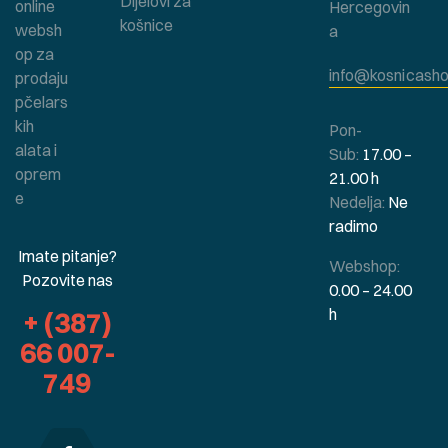
Dijelovi za
online
Hercegovin
košnice
websh
a
op za
info@kosnicasho
prodaju
pčelars
kih
Pon-
alata i
Sub:
17.00 –
oprem
21.00 h
e
Nedelja:
Ne
radimo
Imate pitanje?
Webshop:
Pozovite nas
0.00 – 24.00
h
+ (387)
66 007-
749