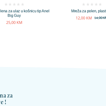
(
(
lena za ulaz u košnicu tip Anel
Mreža za polen, plast
reviews)
reviews)
Big Guy
12,00
KM
14,00
K
25,00
KM
na za
e !