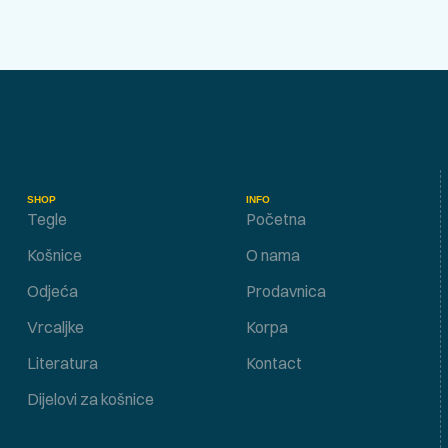
SHOP
INFO
Tegle
Početna
Košnice
O nama
Odjeća
Prodavnica
Vrcaljke
Korpa
Literatura
Kontact
Dijelovi za košnice