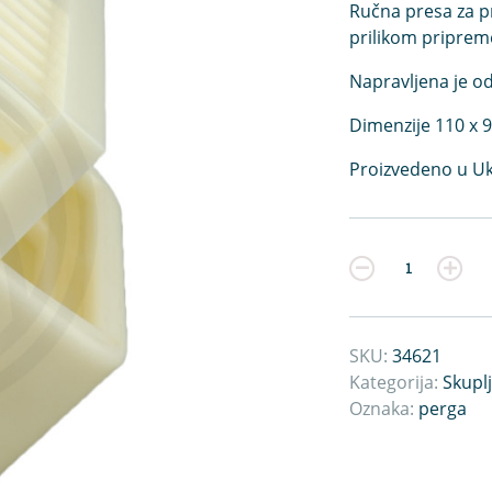
Ručna presa za pr
prilikom pripreme
Napravljena je o
Dimenzije 110 x 
Proizvedeno u Ukr
Kvantitet
SKU:
34621
Kategorija:
Skuplj
Oznaka:
perga