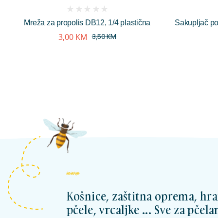
(
Mreža za propolis DB12, 1/4 plastična
Sakupljač po
reviews)
3,00
KM
3,50
KM
kosnicashop.ba
Košnice, zaštitna oprema, hra
pčele, vrcaljke ... Sve za pčelar