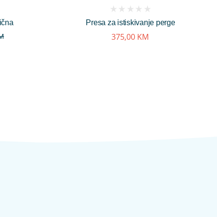
(
ična
Presa za istiskivanje perge
reviews)
375,00
KM
M