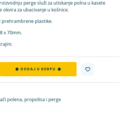
oizvodnju perge služi za utiskanje polna u kasete
 okvira za ubacivanje u košnice.
d prehrambrene plastike.
98 x 70mm.
ajini.
DODAJ U KORPU
ači polena, propolisa i perge