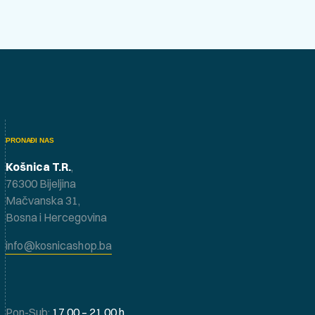
PRONAĐI NAS
Košnica T.R.
,
76300 Bijeljina
Mačvanska 31,
Bosna i Hercegovina
info@kosnicashop.ba
Pon-Sub:
17.00 – 21.00 h