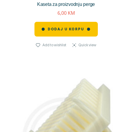
Kaseta za proizvodnju perge
reviews)
6,00
KM
DODAJ U KORPU
Add to wishlist
Quick view