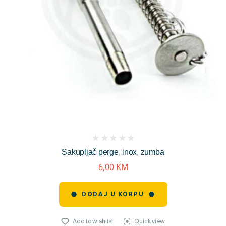
(
Sakupljač perge, inox, zumba
reviews)
6,00
KM
DODAJ U KORPU
Add to wishlist
Quick view