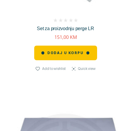
(
Set za proizvodnju perge LR
reviews)
151,00
KM
DODAJ U KORPU
Add to wishlist
Quick view