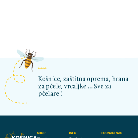
kosnicashop.ba
Košnice, zaštitna oprema, hrana
za pčele, vrcaljke ... Sve za
pčelare !
SHOP
INFO
PRONAĐI NAS