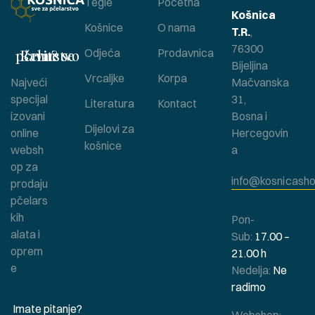
Tegle
Početna
Košnica
Košnice
O nama
T.R.
,
76300
Bavite se pčelarstvom ?
Odjeća
Prodavnica
Bijeljina
Vrcaljke
Korpa
Najveći
Mačvanska
specijal
31,
Literatura
Kontact
izovani
Bosna i
Dijelovi za
online
Hercegovin
košnice
websh
a
op za
info@kosnicasho
prodaju
pčelars
kih
Pon-
alata i
Sub:
17.00 –
oprem
21.00 h
e
Nedelja:
Ne
radimo
Imate pitanje?