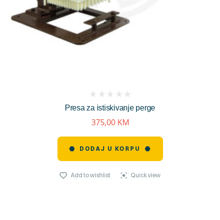
(
Presa za istiskivanje perge
reviews)
375,00
KM
DODAJ U KORPU
Add to wishlist
Quick view