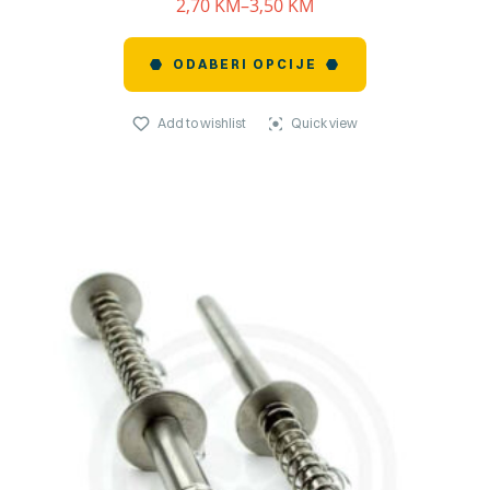
2,70
KM
–
3,50
KM
ODABERI OPCIJE
Add to wishlist
Quick view