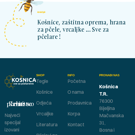
kosnicashop.ba
Košnice, zaštitna oprema, hrana
za pčele, vrcaljke ... Sve za
pčelare !
SHOP
INFO
PRONAĐI NAS
Tegle
Početna
Košnica
Košnice
O nama
T.R.
,
76300
Bavite se pčelarstvom ?
Odjeća
Prodavnica
Bijeljina
Vrcaljke
Korpa
Najveći
Mačvanska
specijal
31,
Literatura
Kontact
izovani
Bosna i