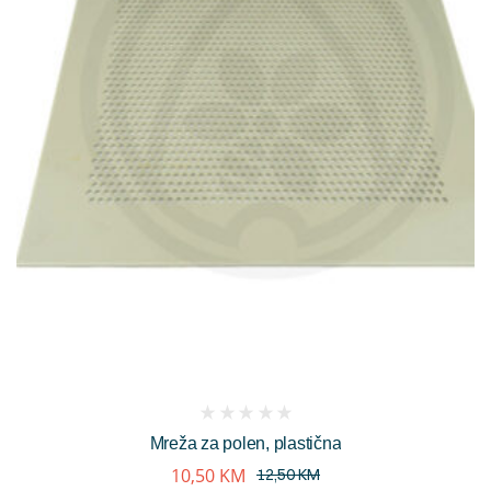
(
Mreža za polen, plastična
reviews)
10,50
KM
12,50
KM