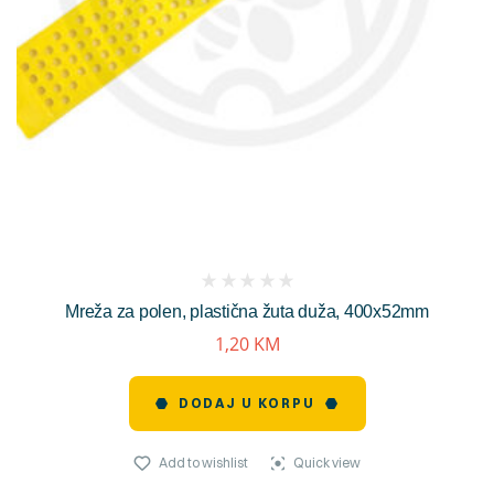
(
Mreža za polen, plastična žuta duža, 400x52mm
reviews)
1,20
KM
DODAJ U KORPU
Add to wishlist
Quick view