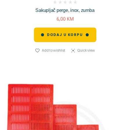
(
Sakupljač perge, inox, zumba
reviews)
6,00
KM
DODAJ U KORPU
Add to wishlist
Quick view