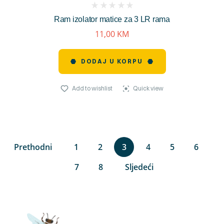
(
Ram izolator matice za 3 LR rama
reviews)
11,00
KM
DODAJ U KORPU
Add to wishlist
Quick view
Prethodni
1
2
3
4
5
6
7
8
Sljedeći