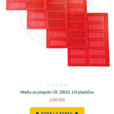
(
Mreža za propolis LR, DB10, 1/4 plastična
reviews)
2,80
KM
DODAJ U KORPU