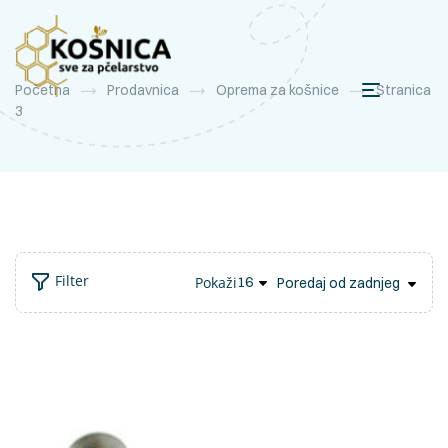
Početna
Prodavnica
Oprema za košnice
Stranica
3
Filter
Pokaži