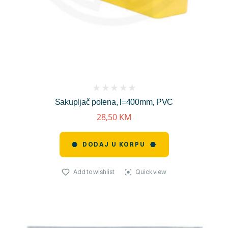
(
Sakupljač polena, l=400mm, PVC
reviews)
28,50
KM
DODAJ U KORPU
Add to wishlist
Quick view