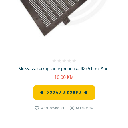
(
Mreža za sakupljanje propolisa 42x51cm, Anel
reviews)
10,00
KM
DODAJ U KORPU
Add to wishlist
Quick view