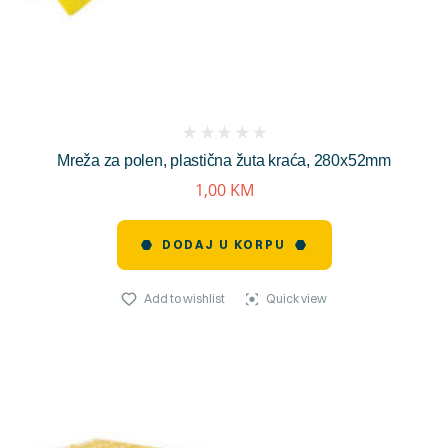
(
Mreža za polen, plastična žuta kraća, 280x52mm
reviews)
1,00
KM
DODAJ U KORPU
Add to wishlist
Quick view