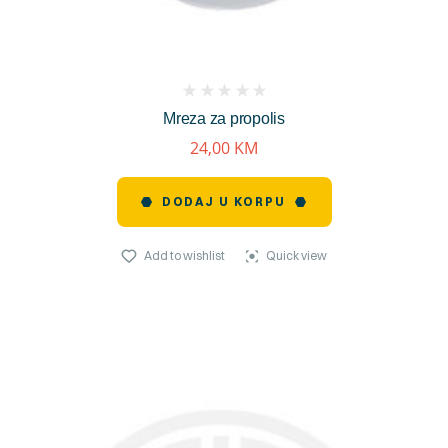
(
Mreza za propolis
reviews)
24,00
KM
DODAJ U KORPU
Add to wishlist
Quick view