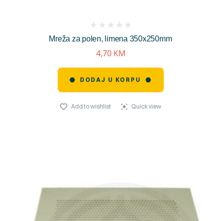
(
Mreža za polen, limena 350x250mm
reviews)
4,70
KM
DODAJ U KORPU
Add to wishlist
Quick view