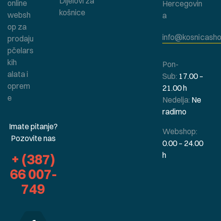
Dijelovi za
online
Hercegovin
košnice
websh
a
op za
info@kosnicasho
prodaju
pčelars
kih
Pon-
alata i
Sub:
17.00 –
oprem
21.00 h
e
Nedelja:
Ne
radimo
Imate pitanje?
Webshop:
Pozovite nas
0.00 – 24.00
h
+ (387)
66 007-
749