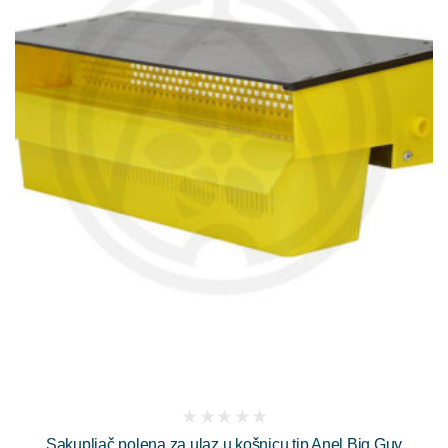
(
Sakupljač polena za ulaz u košnicu tip Anel Big Guy
reviews)