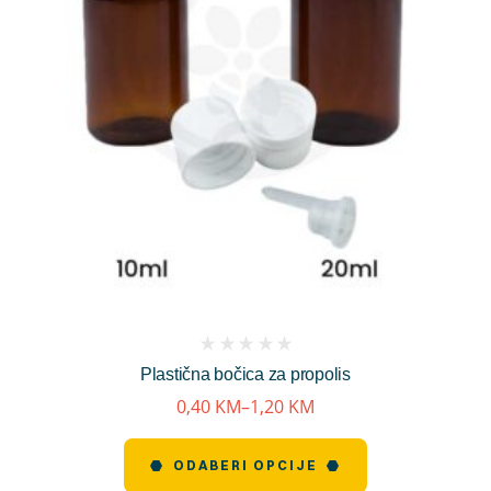
(
Plastična bočica za propolis
reviews)
0,40
KM
–
1,20
KM
ODABERI OPCIJE