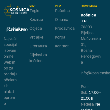
SHOP
INFO
PRONAĐI NAS
Tegle
Početna
Košnica
Košnice
O nama
T.R.
,
76300
Bavite se pčelarstvom ?
Odjeća
Prodavnica
Bijeljina
Vrcaljke
Korpa
Najveći
Mačvanska
specijal
31,
Literatura
Kontact
izovani
Bosna i
Dijelovi za
online
Hercegovin
košnice
websh
a
op za
info@kosnicasho
prodaju
pčelars
kih
Pon-
alata i
Sub:
17.00 –
oprem
21.00 h
e
Nedelja:
Ne