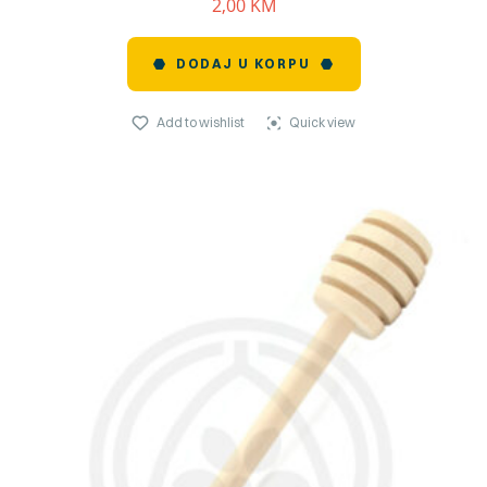
2,00
KM
DODAJ U KORPU
Add to wishlist
Quick view