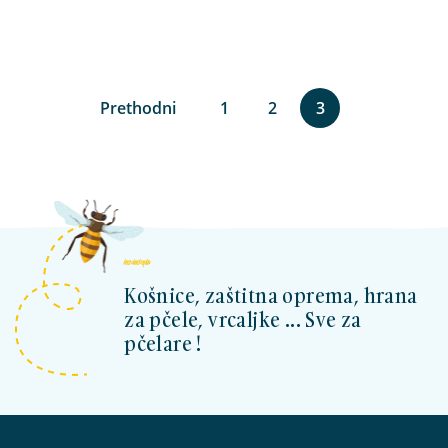
Prethodni
1
2
3
kosnicashop.ba
Košnice, zaštitna oprema, hrana
za pčele, vrcaljke ... Sve za
pčelare !