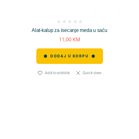
(
Alat-kalup za isecanje meda u saću
reviews)
11,00
KM
DODAJ U KORPU
Add to wishlist
Quick view