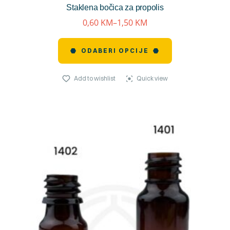
Staklena bočica za propolis
reviews)
0,60
KM
–
1,50
KM
ODABERI OPCIJE
Add to wishlist
Quick view