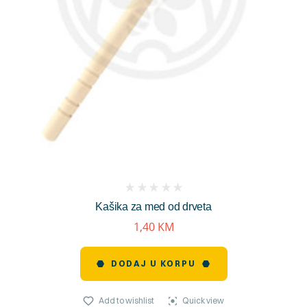
(
Kašika za med od drveta
reviews)
1,40
KM
DODAJ U KORPU
Add to wishlist
Quick view