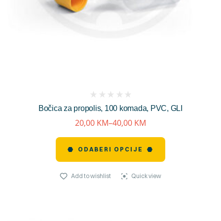
(
Bočica za propolis, 100 komada, PVC, GLI
reviews)
20,00
KM
–
40,00
KM
ODABERI OPCIJE
Add to wishlist
Quick view