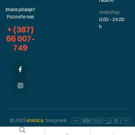
radimo
Imate pitanje?
Webshop:
Pozovite nas
0.00 – 24.00
h
+ (387)
66 007-
749
© 2025
Košnica
. Sva prava
zadržana