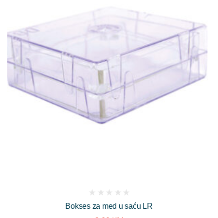
(
Bokses za med u saću LR
reviews)