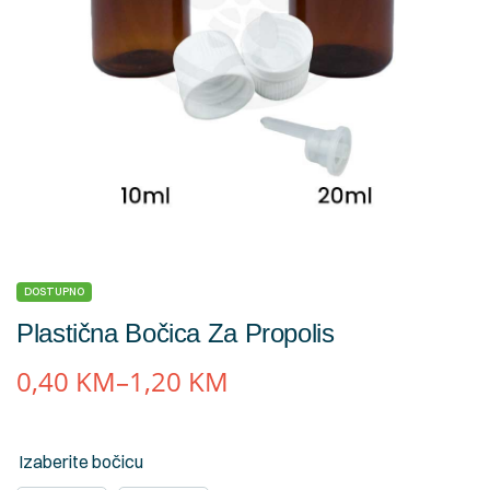
DOSTUPNO
Plastična Bočica Za Propolis
0,40
KM
–
1,20
KM
Izaberite bočicu