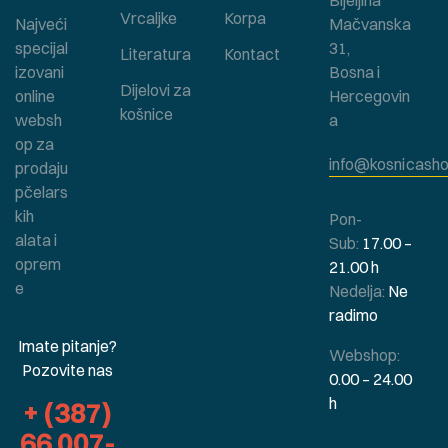
Vrcaljke
Korpa
Najveći
Mačvanska
specijal
31,
Literatura
Kontact
izovani
Bosna i
Dijelovi za
online
Hercegovin
košnice
websh
a
op za
info@kosnicasho
prodaju
pčelars
kih
Pon-
alata i
Sub:
17.00 –
oprem
21.00 h
e
Nedelja:
Ne
radimo
Imate pitanje?
Webshop:
Pozovite nas
0.00 – 24.00
h
+ (387)
66 007-