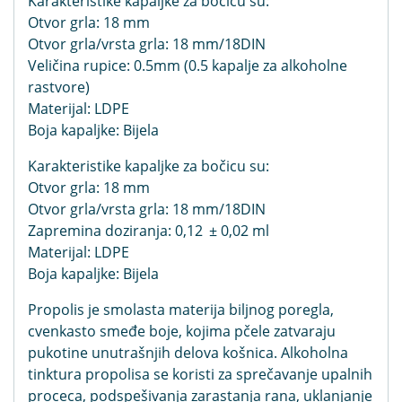
Karakteristike kapaljke za bočicu su:
Otvor grla: 18 mm
Otvor grla/vrsta grla: 18 mm/18DIN
Veličina rupice: 0.5mm (0.5 kapalje za alkoholne
rastvore)
Materijal: LDPE
Boja kapaljke: Bijela
Karakteristike kapaljke za bočicu su:
Otvor grla: 18 mm
Otvor grla/vrsta grla: 18 mm/18DIN
Zapremina doziranja: 0,12
± 0,02 ml
Materijal: LDPE
Boja kapaljke: Bijela
Propolis je smolasta materija biljnog poregla,
cvenkasto smeđe boje, kojima pčele zatvaraju
pukotine unutrašnjih delova košnica. Alkoholna
tinktura propolisa se koristi za sprečavanje upalnih
proceca, podspešivanja zarastanja rana, uklanjanje