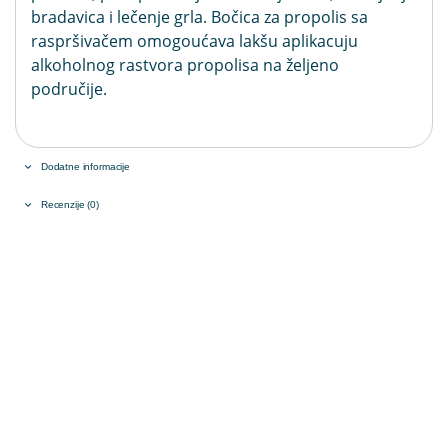
bradavica i lečenje grla. Bočica za propolis sa
raspršivačem omogoućava lakšu aplikacuju
alkoholnog rastvora propolisa na željeno
područije.
Dodatne informacije
Recenzije (0)