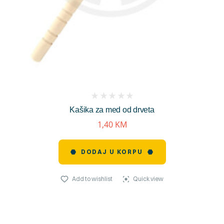
(
Kašika za med od drveta
reviews)
1,40
KM
DODAJ U KORPU
Add to wishlist
Quick view