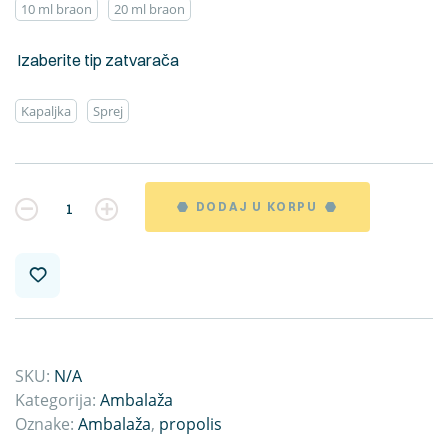
10 ml braon
20 ml braon
Izaberite tip zatvarača
Kapaljka
Sprej
Kvantitet
DODAJ U KORPU
SKU:
N/A
Kategorija:
Ambalaža
Oznake:
Ambalaža
,
propolis