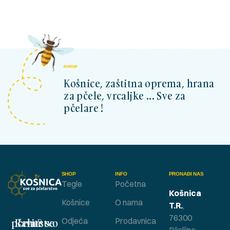
kosnicashop.ba
Košnice, zaštitna oprema, hrana
za pčele, vrcaljke ... Sve za
pčelare !
SHOP
INFO
PRONAĐI NAS
Tegle
Početna
Košnica
Košnice
O nama
T.R.
,
76300
Bavite se pčelarstvom ?
Odjeća
Prodavnica
Bijeljina