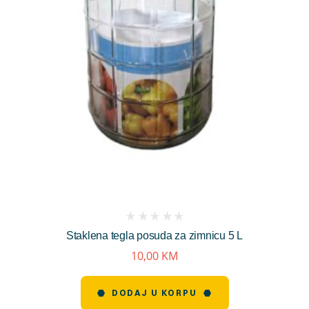
(
Staklena tegla posuda za zimnicu 5 L
reviews)
10,00
KM
DODAJ U KORPU