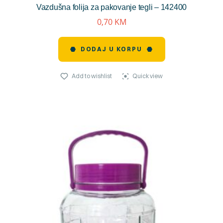
Vazdušna folija za pakovanje tegli – 142400
reviews)
0,70
KM
DODAJ U KORPU
Add to wishlist
Quick view