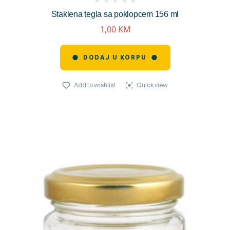
(
Staklena tegla sa poklopcem 156 ml
reviews)
1,00
KM
DODAJ U KORPU
Add to wishlist
Quick view