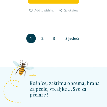
Add to wishlist
Quick view
1
2
3
Sljedeći
kosnicashop.ba
Košnice, zaštitna oprema, hrana
za pčele, vrcaljke ... Sve za
pčelare !