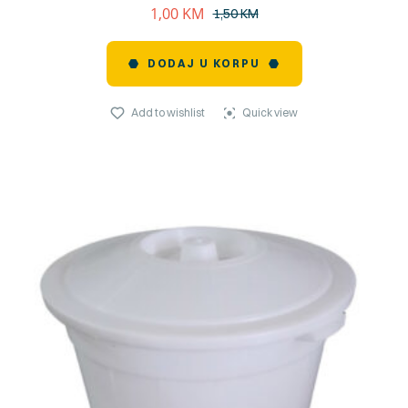
1,00
KM
1,50
KM
DODAJ U KORPU
Add to wishlist
Quick view