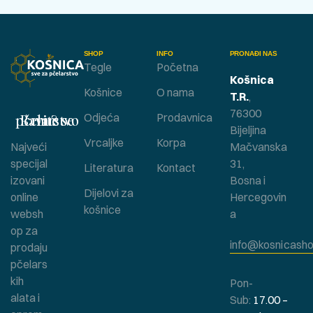
SHOP
INFO
PRONAĐI NAS
Tegle
Početna
Košnica
Košnice
O nama
T.R.
,
76300
Bavite se pčelarstvom ?
Odjeća
Prodavnica
Bijeljina
Vrcaljke
Korpa
Najveći
Mačvanska
specijal
31,
Literatura
Kontact
izovani
Bosna i
Dijelovi za
online
Hercegovin
košnice
websh
a
op za
info@kosnicasho
prodaju
pčelars
kih
Pon-
alata i
Sub:
17.00 –