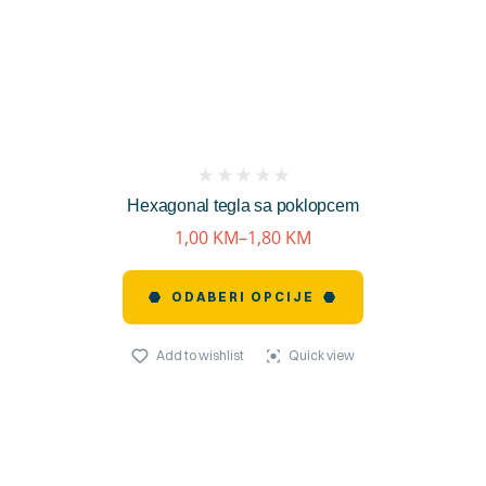
(
Hexagonal tegla sa poklopcem
reviews)
1,00
KM
–
1,80
KM
ODABERI OPCIJE
Add to wishlist
Quick view