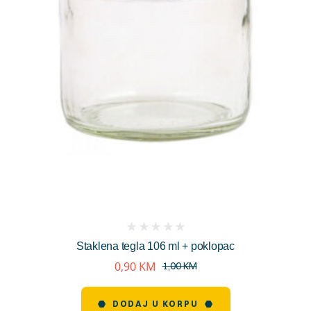
(
Staklena tegla 106 ml + poklopac
reviews)
0,90
KM
1,00
KM
DODAJ U KORPU