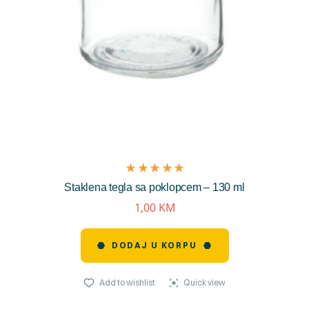
(1
Ocjenjeno
Staklena tegla sa poklopcem – 130 ml
review)
5.00
od 5
1,00
KM
DODAJ U KORPU
Add to wishlist
Quick view