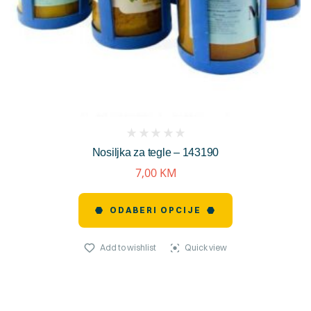
(
Nosiljka za tegle – 143190
reviews)
7,00
KM
ODABERI OPCIJE
Add to wishlist
Quick view