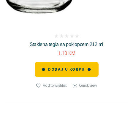
(
Staklena tegla sa poklopcem 212 ml
reviews)
1,10
KM
DODAJ U KORPU
Add to wishlist
Quick view