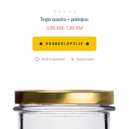
(
Tegla quadra + poklopac
reviews)
0,90
KM
–
1,80
KM
ODABERI OPCIJE
Add to wishlist
Quick view