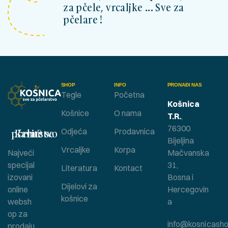
za pčele, vrcaljke ... Sve za
pčelare !
SHOP
INFO
PRONAĐI NAS
Tegle
Početna
Košnica
Košnice
O nama
T.R.
,
76300
Bavite se pčelarstvom ?
Odjeća
Prodavnica
Bijeljina
Vrcaljke
Korpa
Najveći
Mačvanska
specijal
31,
Literatura
Kontact
izovani
Bosna i
Dijelovi za
online
Hercegovin
košnice
websh
a
op za
info@kosnicasho
prodaju