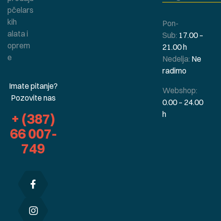
pčelars
kih
Pon-
alata i
Sub:
17.00 –
oprem
21.00 h
e
Nedelja:
Ne
radimo
Imate pitanje?
Webshop:
Pozovite nas
0.00 – 24.00
h
+ (387)
66 007-
749