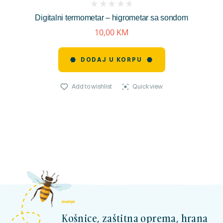
(
Digitalni termometar – higrometar sa sondom
reviews)
10,00
KM
DODAJ U KORPU
Add to wishlist
Quick view
kosnicashop.ba
Košnice, zaštitna oprema, hrana