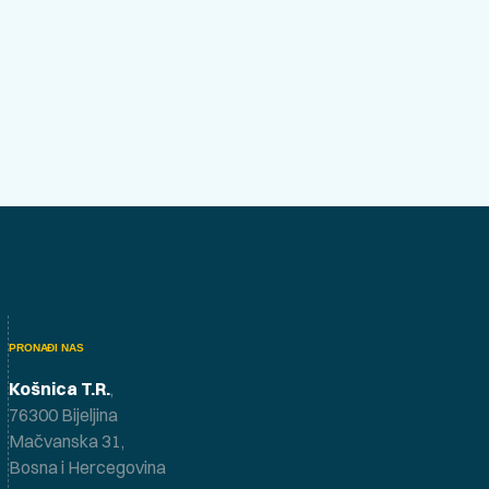
PRONAĐI NAS
Košnica T.R.
,
76300 Bijeljina
Mačvanska 31,
Bosna i Hercegovina