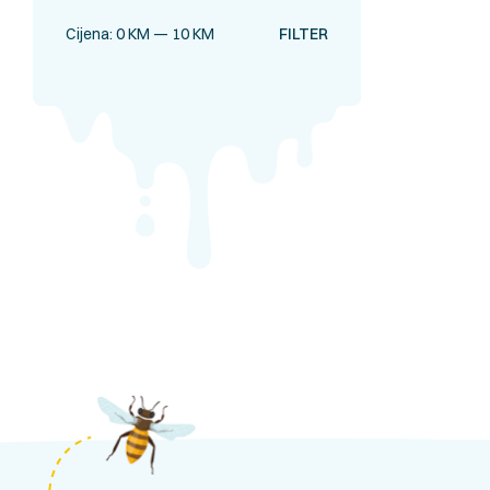
Cijena:
0 KM
—
10 KM
FILTER