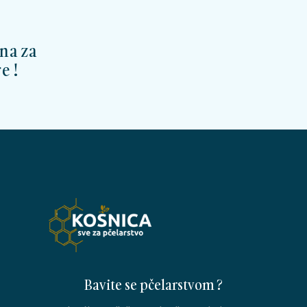
na za
e !
Bavite se pčelarstvom ?