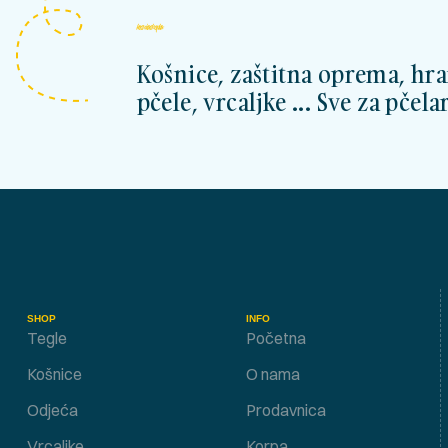
kosnicashop.ba
Košnice, zaštitna oprema, hra
pčele, vrcaljke ... Sve za pčelar
SHOP
INFO
Tegle
Početna
Košnice
O nama
Odjeća
Prodavnica
Vrcaljke
Korpa