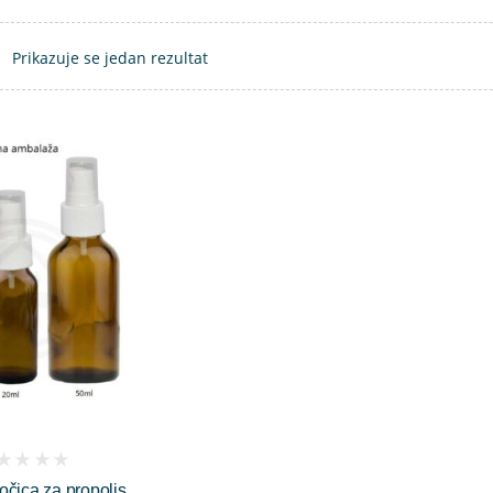
Prikazuje se jedan rezultat
očica za propolis
iews)