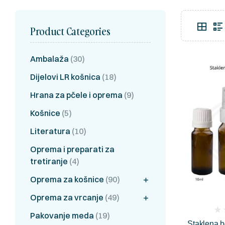
Product Categories
Ambalaža
(30)
Dijelovi LR košnica
(18)
Hrana za pčele i oprema
(9)
Košnice
(5)
Literatura
(10)
Oprema i preparati za
tretiranje
(4)
Oprema za košnice
(90)
Oprema za vrcanje
(49)
(
Pakovanje meda
(19)
Staklena b
rev