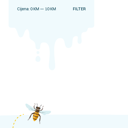
Cijena:
0 KM
—
10 KM
FILTER