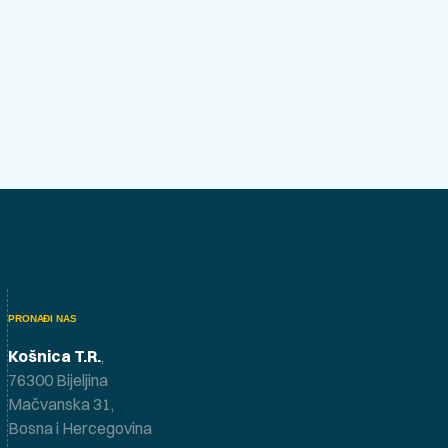
PRONAĐI NAS
Košnica T.R.
,
76300 Bijeljina
Mačvanska 31,
Bosna i Hercegovina