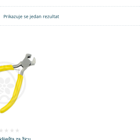
Prikazuje se jedan rezultat
kliješta za žicu
iews)