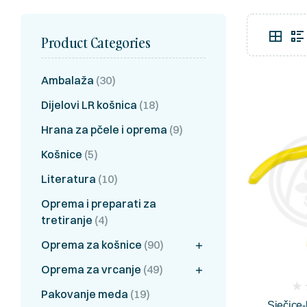
Product Categories
Ambalaža
(30)
Dijelovi LR košnica
(18)
Hrana za pčele i oprema
(9)
Košnice
(5)
Literatura
(10)
Oprema i preparati za
tretiranje
(4)
Oprema za košnice
(90)
Oprema za vrcanje
(49)
(
Pakovanje meda
(19)
Sječice-
rev