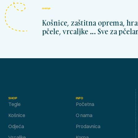
kosnicashop.ba
Košnice, zaštitna oprema, hra
pčele, vrcaljke ... Sve za pčelar
SHOP
INFO
Tegle
Početna
Košnice
O nama
Odjeća
Prodavnica
Vrcaljke
Korpa