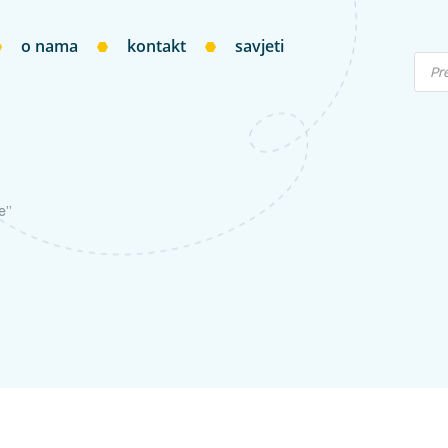
o nama
kontakt
savjeti
e”