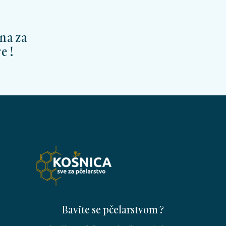
na za
e !
Bavite se pčelarstvom ?