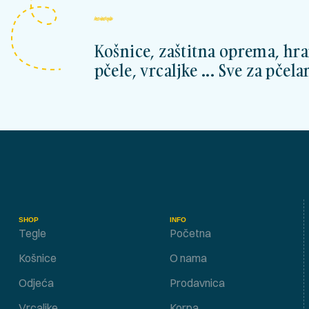
kosnicashop.ba
Košnice, zaštitna oprema, hra
pčele, vrcaljke ... Sve za pčelar
SHOP
INFO
Tegle
Početna
Košnice
O nama
Odjeća
Prodavnica
Vrcaljke
Korpa