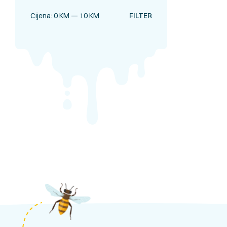
Cijena:
0 KM
—
10 KM
FILTER