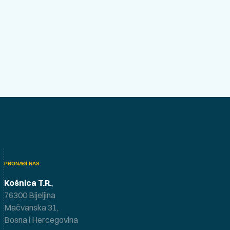
PRONAĐI NAS
Košnica T.R.
,
76300 Bijeljina
Mačvanska 31,
Bosna i Hercegovina