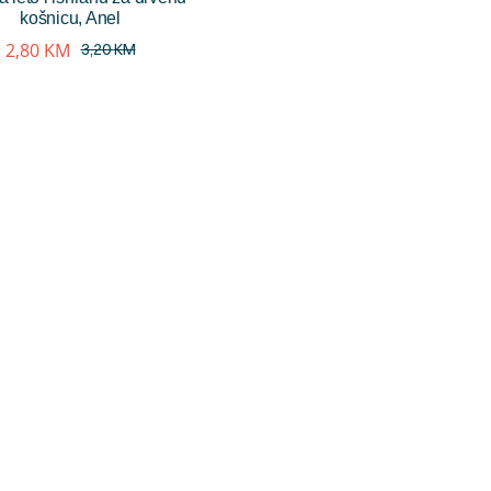
košnicu, Anel
2,80
KM
3,20
KM