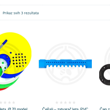
Prikaz svih 3 rezultata
(
leta, Ø 70 model
Češalj – zatvarač leta, PVC
Čep za
iews)
reviews)