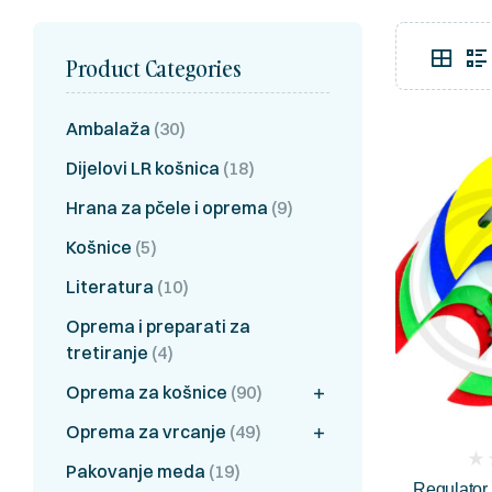
Product Categories
Ambalaža
(30)
Dijelovi LR košnica
(18)
Hrana za pčele i oprema
(9)
Košnice
(5)
Literatura
(10)
Oprema i preparati za
tretiranje
(4)
Oprema za košnice
(90)
Oprema za vrcanje
(49)
(
Pakovanje meda
(19)
Regulator 
rev