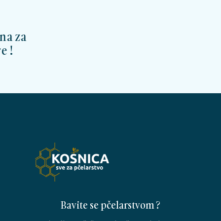
na za
e !
Bavite se pčelarstvom ?