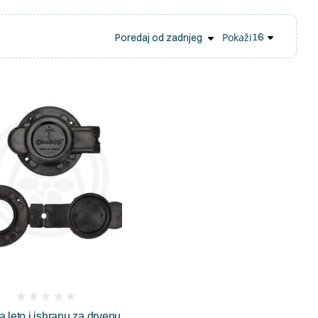
Pokaži
(
 leto i ishranu za drvenu
reviews)