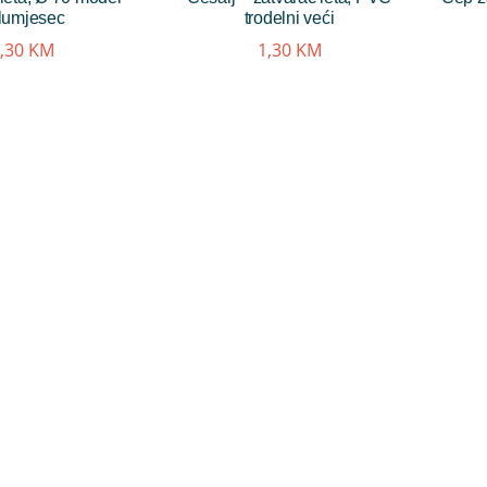
lumjesec
trodelni veći
,30
KM
1,30
KM