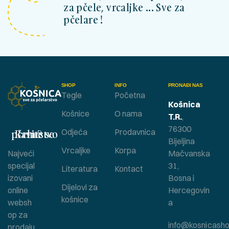
za pčele, vrcaljke ... Sve za
pčelare !
SHOP
INFO
PRONAĐI NAS
Tegle
Početna
Košnica
Košnice
O nama
T.R.
,
76300
Bavite se pčelarstvom ?
Odjeća
Prodavnica
Bijeljina
Vrcaljke
Korpa
Najveći
Mačvanska
specijal
31,
Literatura
Kontact
izovani
Bosna i
Dijelovi za
online
Hercegovin
košnice
websh
a
op za
info@kosnicasho
prodaju