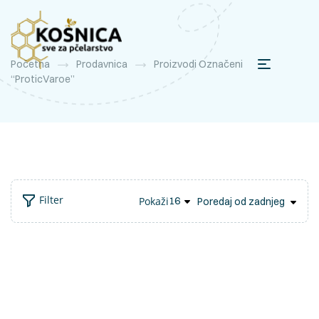
Početna
Prodavnica
Proizvodi Označeni
“proticVaroe”
Filter
Pokaži