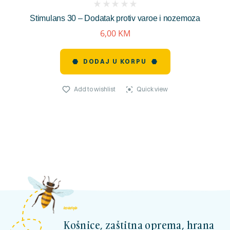
(
Stimulans 30 – Dodatak protiv varoe i nozemoza
reviews)
6,00
KM
DODAJ U KORPU
Add to wishlist
Quick view
kosnicashop.ba
Košnice, zaštitna oprema, hrana