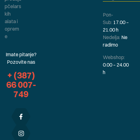
pčelars
kih
Pon-
alata i
Sub:
17.00 –
oprem
21.00 h
e
Nedelja:
Ne
radimo
Imate pitanje?
Webshop:
Pozovite nas
0.00 – 24.00
h
+ (387)
66 007-
749