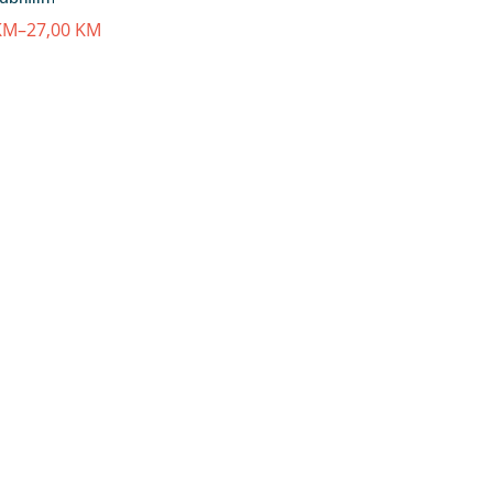
KM
–
27,00
KM