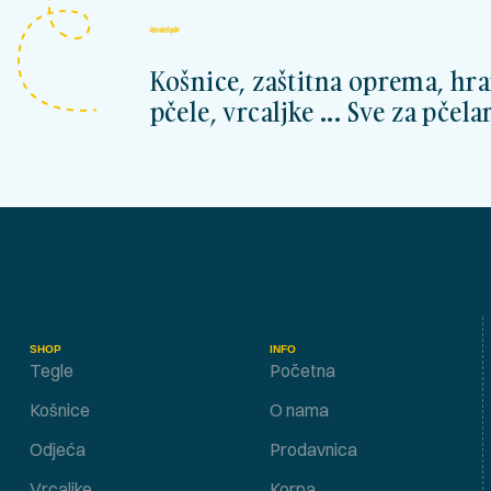
kosnicashop.ba
Košnice, zaštitna oprema, hra
pčele, vrcaljke ... Sve za pčelar
SHOP
INFO
Tegle
Početna
Košnice
O nama
Odjeća
Prodavnica
Vrcaljke
Korpa