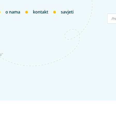
o nama
kontakt
savjeti
o”