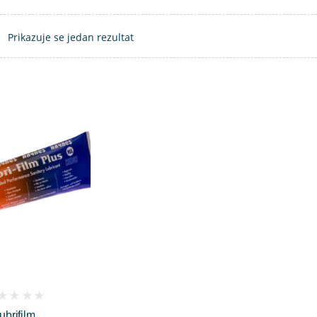
Prikazuje se jedan rezultat
ubrifilm
iews)