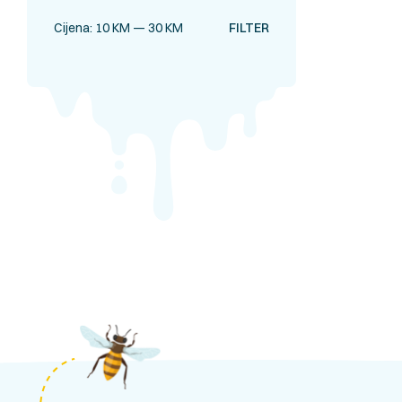
Cijena:
10 KM
—
30 KM
FILTER