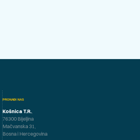
PRONAĐI NAS
Košnica T.R.
,
76300 Bijeljina
Mačvanska 31,
Bosna i Hercegovina