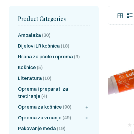
Product Categories
Ambalaža
(30)
Dijelovi LR košnica
(18)
Hrana za pčele i oprema
(9)
Košnice
(5)
Literatura
(10)
Oprema i preparati za
tretiranje
(4)
Oprema za košnice
(90)
Oprema za vrcanje
(49)
(
Pakovanje meda
(19)
L
rev