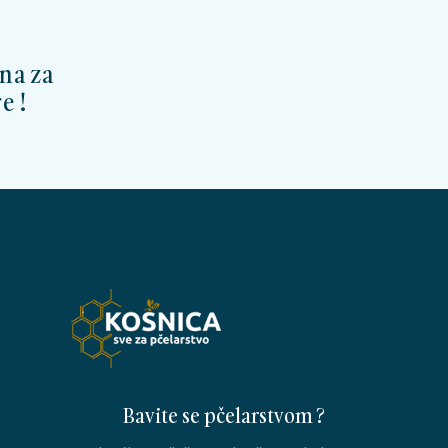
na za
e !
Bavite se pčelarstvom ?