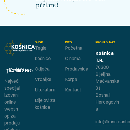
pčelare !
SHOP
INFO
PRONAĐI NAS
Tegle
Početna
Košnica
Košnice
O nama
T.R.
,
76300
Bavite se pčelarstvom ?
Odjeća
Prodavnica
Bijeljina
Vrcaljke
Korpa
Najveći
Mačvanska
specijal
31,
Literatura
Kontact
izovani
Bosna i
Dijelovi za
online
Hercegovin
košnice
websh
a
op za
info@kosnicasho
prodaju
pčelars