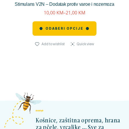
Stimulans V2N – Dodatak protiv varoe i nozemoza
reviews)
10,00
KM
–
21,00
KM
ODABERI OPCIJE
Add to wishlist
Quick view
kosnicashop.ba
Košnice, zaštitna oprema, hrana
za pčele, vrcaljke ... Sve za