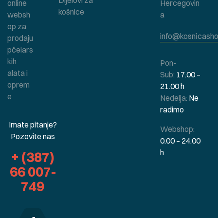
Dijelovi za
online
Hercegovin
košnice
websh
a
op za
info@kosnicasho
prodaju
pčelars
kih
Pon-
alata i
Sub:
17.00 –
oprem
21.00 h
e
Nedelja:
Ne
radimo
Imate pitanje?
Webshop:
Pozovite nas
0.00 – 24.00
h
+ (387)
66 007-
749