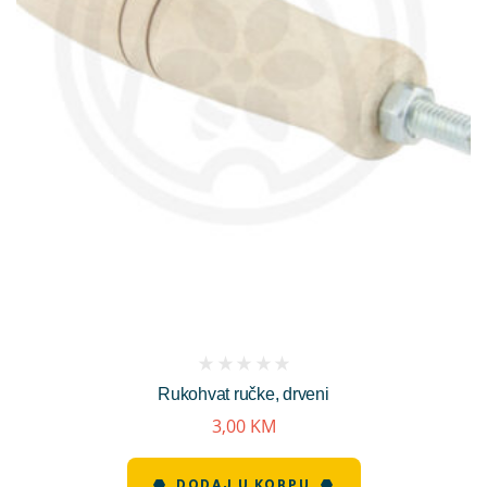
(
Rukohvat ručke, drveni
reviews)
3,00
KM
DODAJ U KORPU