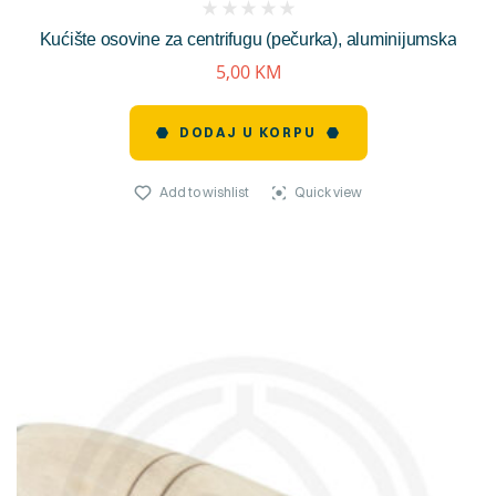
(
Kućište osovine za centrifugu (pečurka), aluminijumska
reviews)
5,00
KM
DODAJ U KORPU
Add to wishlist
Quick view