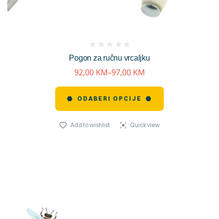
(
Pogon za ručnu vrcaljku
reviews)
92,00
KM
–
97,00
KM
ODABERI OPCIJE
Add to wishlist
Quick view