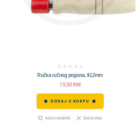
(
Ručka ručnog pogona, fi12mm
reviews)
13,50
KM
DODAJ U KORPU
Add to wishlist
Quick view