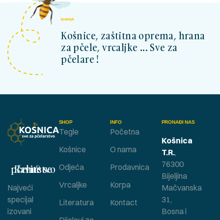
kosnicashop.ba
Košnice, zaštitna oprema, hrana
za pčele, vrcaljke ... Sve za
pčelare !
SHOP
INFO
PRONAĐI NAS
Tegle
Početna
Košnica
Košnice
O nama
T.R.
,
76300
Bavite se pčelarstvom ?
Odjeća
Prodavnica
Bijeljina
Vrcaljke
Korpa
Najveći
Mačvanska
specijal
31,
Literatura
Kontact
izovani
Bosna i