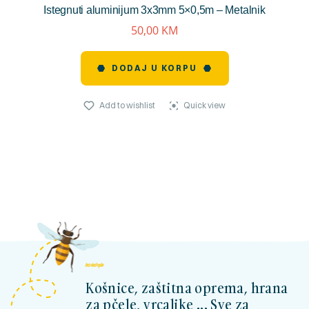
Istegnuti aluminijum 3x3mm 5×0,5m – Metalnik
reviews)
50,00
KM
DODAJ U KORPU
Add to wishlist
Quick view
kosnicashop.ba
Košnice, zaštitna oprema, hrana
za pčele, vrcaljke ... Sve za