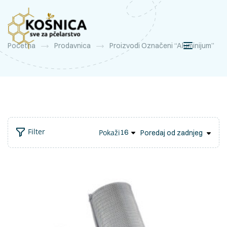
Početna
Prodavnica
Proizvodi Označeni “aluminijum”
Filter
Pokaži