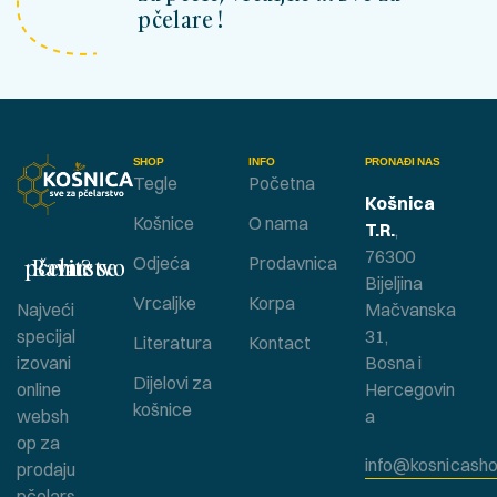
pčelare !
SHOP
INFO
PRONAĐI NAS
Tegle
Početna
Košnica
Košnice
O nama
T.R.
,
76300
Bavite se pčelarstvom ?
Odjeća
Prodavnica
Bijeljina
Vrcaljke
Korpa
Najveći
Mačvanska
specijal
31,
Literatura
Kontact
izovani
Bosna i
Dijelovi za
online
Hercegovin
košnice
websh
a
op za
info@kosnicasho
prodaju
pčelars