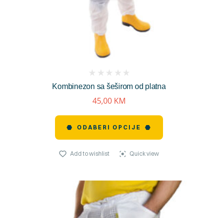
(
Kombinezon sa šeširom od platna
reviews)
45,00
KM
ODABERI OPCIJE
Add to wishlist
Quick view