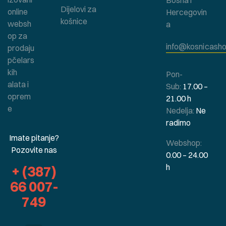
Dijelovi za
online
Hercegovin
košnice
websh
a
op za
info@kosnicasho
prodaju
pčelars
kih
Pon-
alata i
Sub:
17.00 –
oprem
21.00 h
e
Nedelja:
Ne
radimo
Imate pitanje?
Webshop:
Pozovite nas
0.00 – 24.00
h
+ (387)
66 007-
749