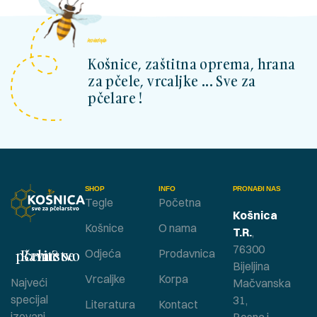
kosnicashop.ba
Košnice, zaštitna oprema, hrana
za pčele, vrcaljke ... Sve za
pčelare !
SHOP
INFO
PRONAĐI NAS
Tegle
Početna
Košnica
Košnice
O nama
T.R.
,
76300
Bavite se pčelarstvom ?
Odjeća
Prodavnica
Bijeljina
Vrcaljke
Korpa
Najveći
Mačvanska
specijal
31,
Literatura
Kontact
izovani
Bosna i