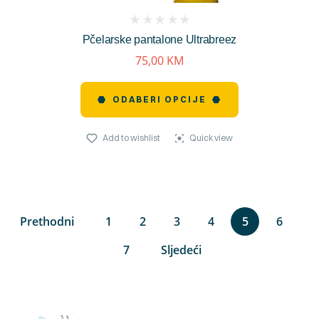
(
Pčelarske pantalone Ultrabreez
reviews)
75,00
KM
ODABERI OPCIJE
Add to wishlist
Quick view
Prethodni
1
2
3
4
5
6
7
Sljedeći