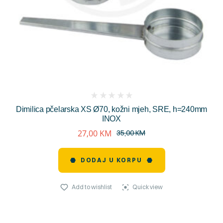
(
Dimilica pčelarska XS Ø70, kožni mjeh, SRE, h=240mm
reviews)
INOX
27,00
KM
35,00
KM
DODAJ U KORPU
Add to wishlist
Quick view