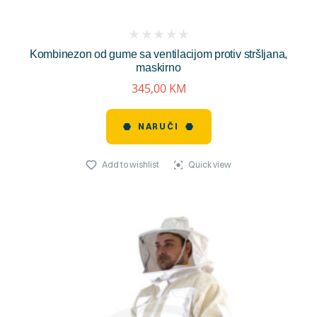
(
Kombinezon od gume sa ventilacijom protiv stršljana,
reviews)
maskirno
345,00
KM
NARUČI
Add to wishlist
Quick view