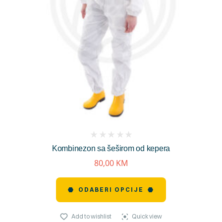
(
Kombinezon sa šeširom od kepera
reviews)
80,00
KM
ODABERI OPCIJE
Add to wishlist
Quick view