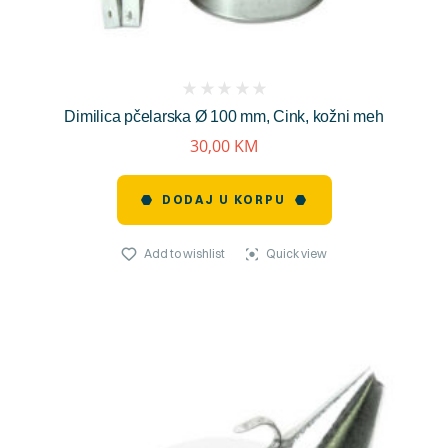
(
Dimilica pčelarska Ø 100 mm, Cink, kožni meh
reviews)
30,00
KM
DODAJ U KORPU
Add to wishlist
Quick view