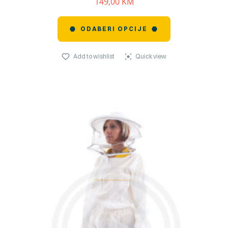
149,00
KM
ODABERI OPCIJE
Add to wishlist
Quick view