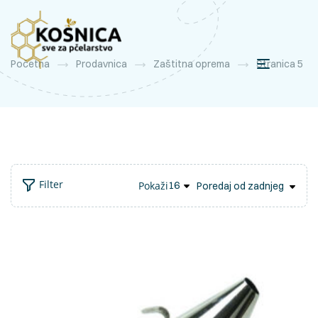
Početna
Prodavnica
Zaštitna oprema
Stranica 5
Filter
Pokaži