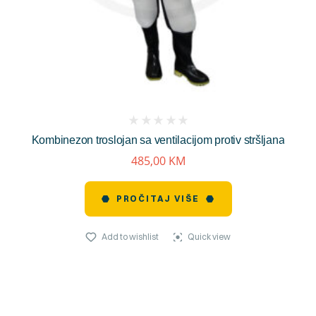
(
Kombinezon troslojan sa ventilacijom protiv stršljana
reviews)
485,00
KM
PROČITAJ VIŠE
Add to wishlist
Quick view