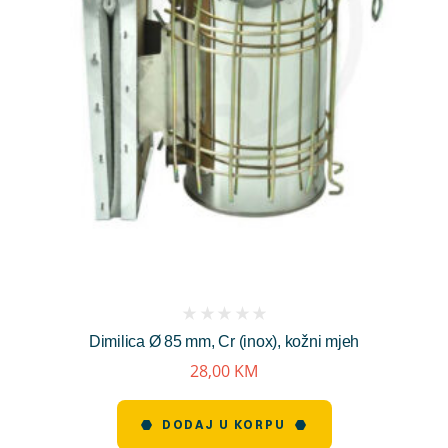
(
Dimilica Ø 85 mm, Cr (inox), kožni mjeh
reviews)
28,00
KM
DODAJ U KORPU