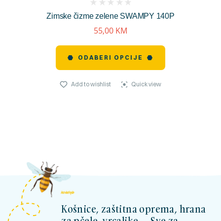
(
Zimske čizme zelene SWAMPY 140P
reviews)
55,00
KM
ODABERI OPCIJE
Add to wishlist
Quick view
kosnicashop.ba
Košnice, zaštitna oprema, hrana
za pčele, vrcaljke ... Sve za