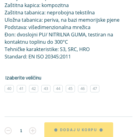
Zaštitna kapica: kompozitna
Zaštitna tabanica: neprobojna tekstilna
Uložna tabanica: periva, na bazi memorijske pjene
Podstava: višedimenzionalna mrežica
Đon: dvoslojni PU/ NITRILNA GUMA, testiran na
kontaktnu toplinu do 300°C
Tehničke karakteristike: S3, SRC, HRO
Standard: EN ISO 20345:2011
Izaberite veličinu
40
41
42
43
44
45
46
47
Kvantitet
DODAJ U KORPU