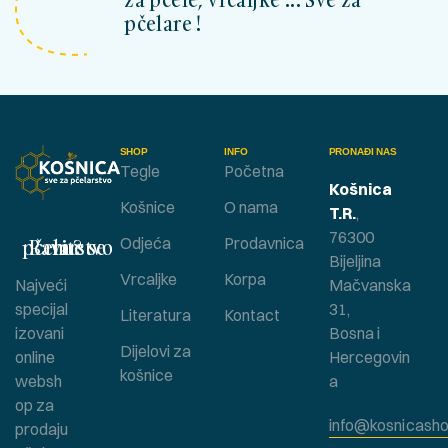
pčelare !
SHOP
INFO
PRONAĐI NAS
Tegle
Početna
Košnica
Košnice
O nama
T.R.
,
76300
Bavite se pčelarstvom ?
Odjeća
Prodavnica
Bijeljina
Vrcaljke
Korpa
Najveći
Mačvanska
specijal
31,
Literatura
Kontact
izovani
Bosna i
Dijelovi za
online
Hercegovin
košnice
websh
a
op za
info@kosnicasho
prodaju