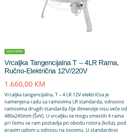
DOSTUPNO
Vrcaljka Tangencijalna T – 4LR Rama,
Ručno-Električna 12V/220V
1.660,00
KM
Vrcaljka tangencijalna, T – 4 LR 12V električna je
namenjena radu sa ramovima LR standarda, odnosno
ramovima drugih standarda čije dimenzije nisu veće od
480x245mm (ŠxV). U vrcaljku se mogu smestiti 4 rama
pri čemu se ram postavlja po obodu rotora (koša), pod
pravim uglom u odnosu na osovinu. U standardnoj