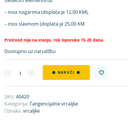
sledećim elementima:
– inox nogarima (doplata je 12,00 KM),
– inox slavinom (doplata je 25,00 KM
Proizvod nije na stanju, rok isporuke 15-20 dana.
Dostupno uz narudžbu
Kvantitet
NARUČI
SKU:
40420
Kategorija:
Tangencijalne vrcaljke
Oznaka:
vrcaljke