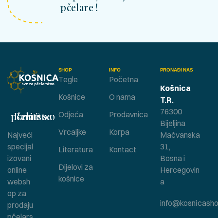
pčelare !
SHOP
INFO
PRONAĐI NAS
Tegle
Početna
Košnica
Košnice
O nama
T.R.
,
76300
Bavite se pčelarstvom ?
Odjeća
Prodavnica
Bijeljina
Vrcaljke
Korpa
Najveći
Mačvanska
specijal
31,
Literatura
Kontact
izovani
Bosna i
Dijelovi za
online
Hercegovin
košnice
websh
a
op za
info@kosnicasho
prodaju
pčelars