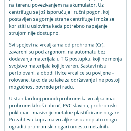
na terenu povezivanjem na akumulator. Uz
centrifugu se još isporučuje i ručni pogon, koji
postavljen sa gornje strane centrifuge i može se
koristiti u uslovima kada potrebno napajanje
strujom nije dostupno.
Svi spojevi na vrcaljkama od prohroma (Cr),
zavareni su pod argonom, na automatu bez
dodavanja materijala u TIG postupku, koji ne menja
svojstvo materijala koji je varen. Sastavi nisu
pertolovani, a obodi i ivice vrcalice su povijene –
rolovane, tako da su lake za održavanje i ne postoji
mogućnost povrede pri radu.
U standardnoj ponudi prohromska vrcaljka ima:
prohromski koš i obruč, PVC slavinu, prohromski
poklopac i masivnije metalne plastificirane nogare.
Po zahtevu kupca na vrcaljke se uz doplatu mogu
ugraditi prohromski nogari umesto metalnih-