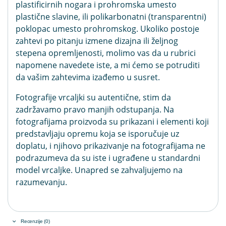
plastificirnih nogara i prohromska umesto
plastične slavine, ili polikarbonatni (transparentni)
poklopac umesto prohromskog. Ukoliko postoje
zahtevi po pitanju izmene dizajna ili željnog
stepena opremljenosti, molimo vas da u rubrici
napomene navedete iste, a mi ćemo se potruditi
da vašim zahtevima izađemo u susret.
Fotografije vrcaljki su autentične, stim da
zadržavamo pravo manjih odstupanja. Na
fotografijama proizvoda su prikazani i elementi koji
predstavljaju opremu koja se isporučuje uz
doplatu, i njihovo prikazivanje na fotografijama ne
podrazumeva da su iste i ugrađene u standardni
model vrcaljke. Unapred se zahvaljujemo na
razumevanju.
Recenzije (0)