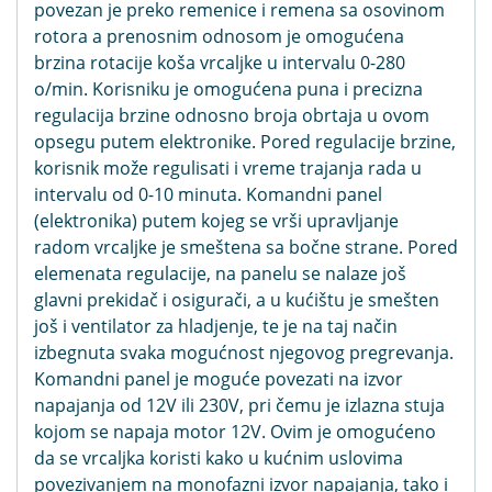
povezan je preko remenice i remena sa osovinom
rotora a prenosnim odnosom je omogućena
brzina rotacije koša vrcaljke u intervalu 0-280
o/min. Korisniku je omogućena puna i precizna
regulacija brzine odnosno broja obrtaja u ovom
opsegu putem elektronike. Pored regulacije brzine,
korisnik može regulisati i vreme trajanja rada u
intervalu od 0-10 minuta. Komandni panel
(elektronika) putem kojeg se vrši upravljanje
radom vrcaljke je smeštena sa bočne strane. Pored
elemenata regulacije, na panelu se nalaze još
glavni prekidač i osigurači, a u kućištu je smešten
još i ventilator za hladjenje, te je na taj način
izbegnuta svaka mogućnost njegovog pregrevanja.
Komandni panel je moguće povezati na izvor
napajanja od 12V ili 230V, pri čemu je izlazna stuja
kojom se napaja motor 12V. Ovim je omogućeno
da se vrcaljka koristi kako u kućnim uslovima
povezivanjem na monofazni izvor napajanja, tako i