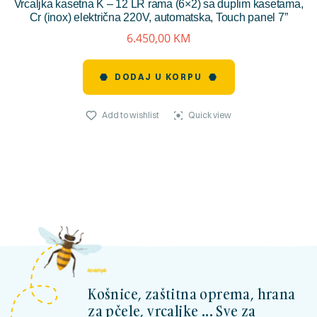
Vrcaljka kasetna K – 12 LR rama (6×2) sa duplim kasetama,
reviews)
Cr (inox) električna 220V, automatska, Touch panel 7”
6.450,00
KM
DODAJ U KORPU
Add to wishlist
Quick view
kosnicashop.ba
Košnice, zaštitna oprema, hrana
za pčele, vrcaljke ... Sve za