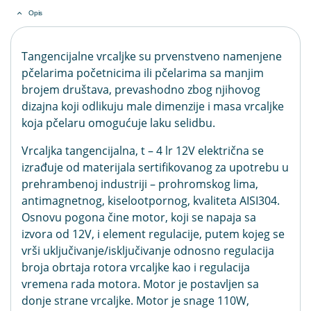
Opis
Tangencijalne vrcaljke su prvenstveno namenjene
pčelarima početnicima ili pčelarima sa manjim
brojem društava, prevashodno zbog njihovog
dizajna koji odlikuju male dimenzije i masa vrcaljke
koja pčelaru omogućuje laku selidbu.
Vrcaljka tangencijalna, t – 4 lr 12V električna se
izrađuje od materijala sertifikovanog za upotrebu u
prehrambenoj industriji – prohromskog lima,
antimagnetnog, kiselootpornog, kvaliteta AISI304.
Osnovu pogona čine motor, koji se napaja sa
izvora od 12V, i element regulacije, putem kojeg se
vrši uključivanje/isključivanje odnosno regulacija
broja obrtaja rotora vrcaljke kao i regulacija
vremena rada motora. Motor je postavljen sa
donje strane vrcaljke. Motor je snage 110W,