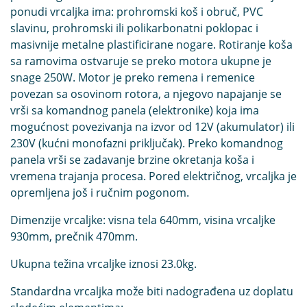
ponudi vrcaljka ima: prohromski koš i obruč, PVC
slavinu, prohromski ili polikarbonatni poklopac i
masivnije metalne plastificirane nogare. Rotiranje koša
sa ramovima ostvaruje se preko motora ukupne je
snage 250W. Motor je preko remena i remenice
povezan sa osovinom rotora, a njegovo napajanje se
vrši sa komandnog panela (elektronike) koja ima
mogućnost povezivanja na izvor od 12V (akumulator) ili
230V (kućni monofazni priključak). Preko komandnog
panela vrši se zadavanje brzine okretanja koša i
vremena trajanja procesa. Pored električnog, vrcaljka je
opremljena još i ručnim pogonom.
Dimenzije vrcaljke: visna tela 640mm, visina vrcaljke
930mm, prečnik 470mm.
Ukupna težina vrcaljke iznosi 23.0kg.
Standardna vrcaljka može biti nadograđena uz doplatu