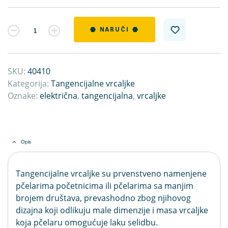
Kvantitet
NARUČI
SKU:
40410
Kategorija:
Tangencijalne vrcaljke
Oznake:
električna
,
tangencijalna
,
vrcaljke
Opis
Tangencijalne vrcaljke su prvenstveno namenjene
pčelarima početnicima ili pčelarima sa manjim
brojem društava, prevashodno zbog njihovog
dizajna koji odlikuju male dimenzije i masa vrcaljke
koja pčelaru omogućuje laku selidbu.