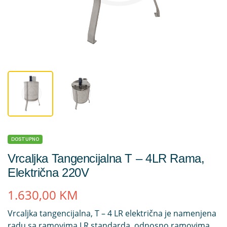
DOSTUPNO
Vrcaljka Tangencijalna T – 4LR Rama,
Električna 220V
1.630,00
KM
Vrcaljka tangencijalna, T – 4 LR električna je namenjena
radu sa ramovima LR standarda, odnosno ramovima