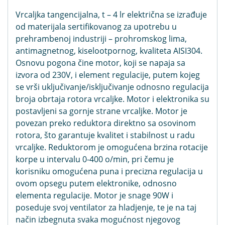
Vrcaljka tangencijalna, t – 4 lr električna se izrađuje
od materijala sertifikovanog za upotrebu u
prehrambenoj industriji – prohromskog lima,
antimagnetnog, kiselootpornog, kvaliteta AISI304.
Osnovu pogona čine motor, koji se napaja sa
izvora od 230V, i element regulacije, putem kojeg
se vrši uključivanje/isključivanje odnosno regulacija
broja obrtaja rotora vrcaljke. Motor i elektronika su
postavljeni sa gornje strane vrcaljke. Motor je
povezan preko reduktora direktno sa osovinom
rotora, što garantuje kvalitet i stabilnost u radu
vrcaljke. Reduktorom je omogućena brzina rotacije
korpe u intervalu 0-400 o/min, pri čemu je
korisniku omogućena puna i precizna regulacija u
ovom opsegu putem elektronike, odnosno
elementa regulacije. Motor je snage 90W i
poseduje svoj ventilator za hladjenje, te je na taj
način izbegnuta svaka mogućnost njegovog