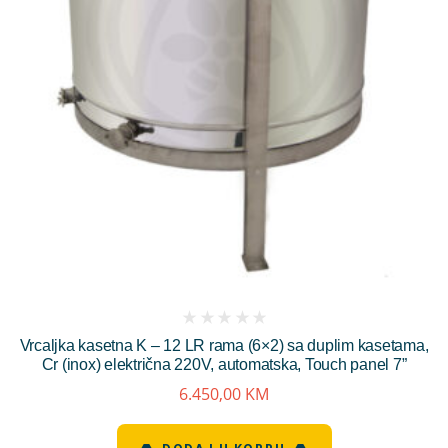
(
Vrcaljka kasetna K – 12 LR rama (6×2) sa duplim kasetama,
reviews)
Cr (inox) električna 220V, automatska, Touch panel 7”
6.450,00
KM