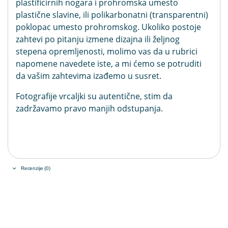
plastificirnih nogara i prohromska umesto
plastične slavine, ili polikarbonatni (transparentni)
poklopac umesto prohromskog. Ukoliko postoje
zahtevi po pitanju izmene dizajna ili željnog
stepena opremljenosti, molimo vas da u rubrici
napomene navedete iste, a mi ćemo se potruditi
da vašim zahtevima izađemo u susret.
Fotografije vrcaljki su autentične, stim da
zadržavamo pravo manjih odstupanja.
Recenzije (0)