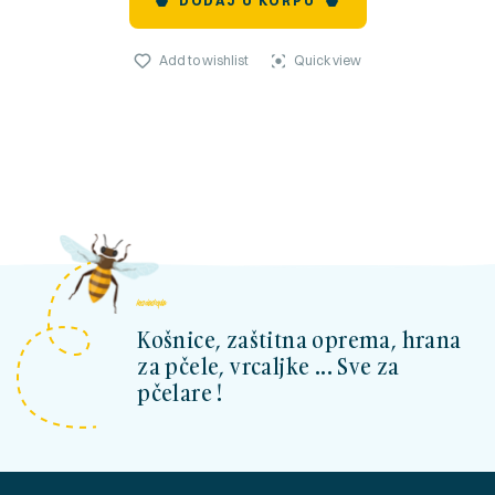
DODAJ U KORPU
Add to wishlist
Quick view
kosnicashop.ba
Košnice, zaštitna oprema, hrana
za pčele, vrcaljke ... Sve za
pčelare !