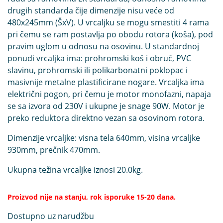
drugih standarda čije dimenzije nisu veće od
480x245mm (ŠxV). U vrcaljku se mogu smestiti 4 rama
pri čemu se ram postavlja po obodu rotora (koša), pod
pravim uglom u odnosu na osovinu. U standardnoj
ponudi vrcaljka ima: prohromski koš i obruč, PVC
slavinu, prohromski ili polikarbonatni poklopac i
masivnije metalne plastificirane nogare. Vrcaljka ima
električni pogon, pri čemu je motor monofazni, napaja
se sa izvora od 230V i ukupne je snage 90W. Motor je
preko reduktora direktno vezan sa osovinom rotora.
Dimenzije vrcaljke: visna tela 640mm, visina vrcaljke
930mm, prečnik 470mm.
Ukupna težina vrcaljke iznosi 20.0kg.
Proizvod nije na stanju, rok isporuke 15-20 dana.
Dostupno uz narudžbu