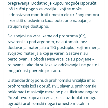
pregrevanja. Dodatno je kupcu moguće isporučiti
još i ručni pogon za vrcaljku, koji se može
jednostavno montirati umesto električnog motora
i koristiti u uslovima kada potrebno napajanje
strujom nije dostupno.
Svi spojevi na vrcaljkama od prohroma (Cr),
zavareni su pod argonom, na automatu bez
dodavanja materijala u TIG postupku, koji ne menja
svojstvo materijala koji je varen. Sastavi nisu
pertolovani, a obodi i ivice vrcalice su povijene –
rolovane, tako da su lake za održavanje i ne postoji
mogućnost povrede pri radu.
U standardnoj ponudi prohromska vrcaljka ima:
prohromski koš i obruč, PVC slavinu, prohromski
poklopac i masivnije metalne plastificirane nogare.
Po zahtevu kupca na vrcaljke se uz doplatu mogu
ugraditi prohromski nogari umesto metalnih-