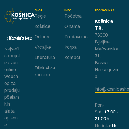
SHOP
INFO
PRONAĐI NAS
Tegle
Početna
Košnica
Košnice
O nama
T.R.
,
76300
Bavite se pčelarstvom ?
Odjeća
Prodavnica
Bijeljina
Vrcaljke
Korpa
Najveći
Mačvanska
specijal
31,
Literatura
Kontact
izovani
Bosna i
Dijelovi za
online
Hercegovin
košnice
websh
a
op za
info@kosnicasho
prodaju
pčelars
kih
Pon-
alata i
Sub:
17.00 –
oprem
21.00 h
e
Nedelja:
Ne