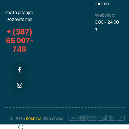
radimo
Imate pitanje?
Webshop:
Pozovite nas
0.00 – 24.00
h
+ (387)
66 007-
749
© 2025
Košnica
. Sva prava
zadržana