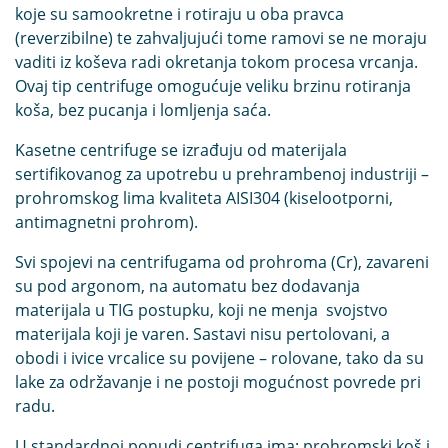
koje su samookretne i rotiraju u oba pravca
(reverzibilne) te zahvaljujući tome ramovi se ne moraju
vaditi iz koševa radi okretanja tokom procesa vrcanja.
Ovaj tip centrifuge omogućuje veliku brzinu rotiranja
koša, bez pucanja i lomljenja saća.
Kasetne centrifuge se izrađuju od materijala
sertifikovanog za upotrebu u prehrambenoj industriji –
prohromskog lima kvaliteta AISI304 (kiselootporni,
antimagnetni prohrom).
Svi spojevi na centrifugama od prohroma (Cr), zavareni
su pod argonom, na automatu bez dodavanja
materijala u TIG postupku, koji ne menja svojstvo
materijala koji je varen. Sastavi nisu pertolovani, a
obodi i ivice vrcalice su povijene – rolovane, tako da su
lake za održavanje i ne postoji mogućnost povrede pri
radu.
U standardnoj ponudi centrifuga ima: prohromski koš i